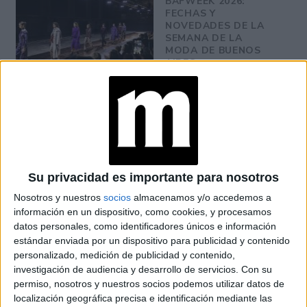
BAFWEEK 2026:
FECHAS Y
NOVEDADES DE LA
SEMANA DE LA
MODA DE BUENOS
AIRES
MOM JEANS: EL
MODELO DE DENIM
MÁS FAVORECEDOR
Y QUE NUNCA PASA
DE MODA
Su privacidad es importante para nosotros
TECNOMODA 2026:
Nosotros y nuestros
socios
almacenamos y/o accedemos a
CUANDO LA MODA
información en un dispositivo, como cookies, y procesamos
ARGENTINA SE
ENCUENTRA CON LA
datos personales, como identificadores únicos e información
IA
estándar enviada por un dispositivo para publicidad y contenido
personalizado, medición de publicidad y contenido,
investigación de audiencia y desarrollo de servicios.
Con su
JEANS
permiso, nosotros y nuestros socios podemos utilizar datos de
ACAMPANADOS DE
localización geográfica precisa e identificación mediante las
REGRESO: IDEAS DE