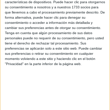
características de dispositivos. Puede hacer clic para otorgarnos
LOOKS CON
su consentimiento a nosotros y a nuestros 1733 socios para
BÁSICOS
que llevemos a cabo el procesamiento previamente descrito. De
forma alternativa, puede hacer clic para denegar su
consentimiento o acceder a información más detallada y
cambiar sus preferencias antes de otorgar su consentimiento.
Tenga en cuenta que algún procesamiento de sus datos
personales puede no requerir de su consentimiento, pero usted
Al igual que en la moda,
Pantone
anticipó las tendencias
tiene el derecho de rechazar tal procesamiento. Sus
en los diseños de smartphones con su equipo global que
preferencias se aplicarán solo a este sitio web. Puede cambiar
viaja por el mundo viendo la vida a través de un lente de
sus preferencias o retirar su consentimiento en cualquier
color; y de esta manera aquellas personas dedicadas a su
momento volviendo a este sitio y haciendo clic en el botón
pasión, siempre atentos a las novedades y lo que sucede
"Privacidad" en la parte inferior de la página web.
en las diferentes áreas del diseño, conectaron los puntos
casi de manera intuitiva y encontraron dentro de esas
macrotendencias lo que necesita el mundo desde
su spot más sensible.