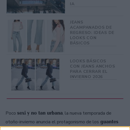
IA
JEANS
ACAMPANADOS DE
REGRESO: IDEAS DE
LOOKS CON
BÁSICOS
LOOKS BÁSICOS
CON JEANS ANCHOS
PARA CERRAR EL
INVIERNO 2026
sexi y no tan urbana
Poco
, la nueva temporada de
guantes
otoño-invierno anuncia el protagonismo de los