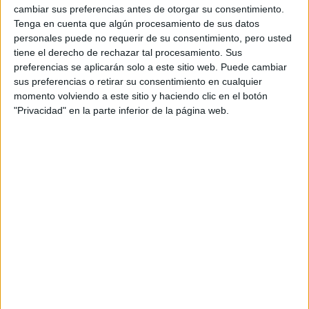
cambiar sus preferencias antes de otorgar su consentimiento.
Tenga en cuenta que algún procesamiento de sus datos
personales puede no requerir de su consentimiento, pero usted
tiene el derecho de rechazar tal procesamiento. Sus
preferencias se aplicarán solo a este sitio web. Puede cambiar
sus preferencias o retirar su consentimiento en cualquier
momento volviendo a este sitio y haciendo clic en el botón
Una vez finalizado el show de Prada en el Fashion Week
"Privacidad" en la parte inferior de la página web.
Derek Blasberg
de Milán 2021,
, el afamado periodista
de moda estadounidense, condujo una mesa redonda que
Raf Simon, Miuccia Prada y
tuvo como invitados a
Marc Jacobs.
evolución de la
Los expertos conversaron sobre la
moda en tiempos de pandemia
, la importancia y la
fuerza del color, y cómo la mujer actual puede lograr un
auténtico look de Prada.