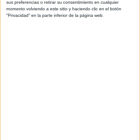
sus preferencias o retirar su consentimiento en cualquier
Contenidos exclusivos
momento volviendo a este sitio y haciendo clic en el botón
Sorteos
"Privacidad" en la parte inferior de la página web.
Descuentos en publicaciones
Participación en los eventos organizados por
Editorial Perfil.
Suscribite ahora
COMPARTÍ ESTA NOTA
EN ESTA NOTA
Comentarios