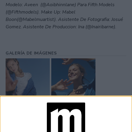
Modelo: Aveen (@Aoibhinnlane) Para Fifth Models
(@Fifthmodels). Make Up: Mabel
Boon(@Mabelmuartist). Asistente De Fotografia: Josué
Gomez. Asistente De Produccion: Ina (@Inairibarne).
GALERÍA DE IMÁGENES