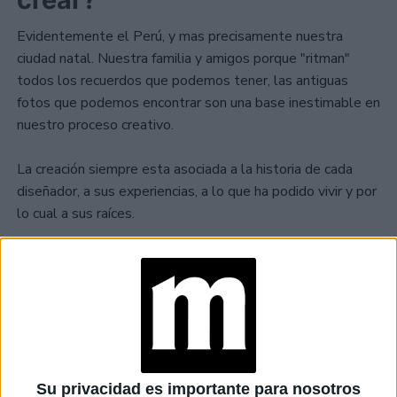
Evidentemente el Perú, y mas precisamente nuestra
ciudad natal. Nuestra familia y amigos porque "ritman"
todos los recuerdos que podemos tener, las antiguas
fotos que podemos encontrar son una base inestimable en
nuestro proceso creativo.
La creación siempre esta asociada a la historia de cada
diseñador, a sus experiencias, a lo que ha podido vivir y por
lo cual a sus raíces.
Cada una de nuestras colecciones, cuestiona nuestros
orígenes y recuerdos de infancia, construimos cada
colección como una pequeña historia que marcó nuestra
vida.
Su privacidad es importante para nosotros