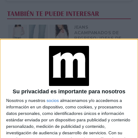
TAMBIÉN TE PUEDE INTERESAR
JEANS
ACAMPANADOS DE
REGRESO: IDEAS DE
LOOKS CON
BÁSICOS
LOOKS BÁSICOS
CON JEANS ANCHOS
PARA CERRAR EL
INVIERNO 2026
Su privacidad es importante para nosotros
Nosotros y nuestros
socios
almacenamos y/o accedemos a
información en un dispositivo, como cookies, y procesamos
CONOCÉ A ESTAS
datos personales, como identificadores únicos e información
CINCO MUJERES
estándar enviada por un dispositivo para publicidad y contenido
LATINAS QUE
personalizado, medición de publicidad y contenido,
TRANSFORMAN LA
MODA DE LA
investigación de audiencia y desarrollo de servicios.
Con su