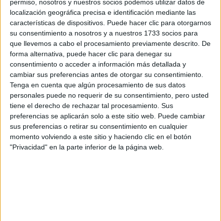
REGIÓN
permiso, nosotros y nuestros socios podemos utilizar datos de
localización geográfica precisa e identificación mediante las
características de dispositivos. Puede hacer clic para otorgarnos
CONOCÉ EL
ACCESORIO QUE
su consentimiento a nosotros y a nuestros 1733 socios para
CUIDA TU PELO Y
que llevemos a cabo el procesamiento previamente descrito. De
LEVANTA TU
forma alternativa, puede hacer clic para denegar su
OUTFIT EN
consentimiento o acceder a información más detallada y
INSTANTES
cambiar sus preferencias antes de otorgar su consentimiento.
Tenga en cuenta que algún procesamiento de sus datos
personales puede no requerir de su consentimiento, pero usted
tiene el derecho de rechazar tal procesamiento. Sus
tapados
Las prendas protagonistas de Ártico son los
preferencias se aplicarán solo a este sitio web. Puede cambiar
sus preferencias o retirar su consentimiento en cualquier
con pieles sintéticas
, con lurex; los ponchos y ruanas de
momento volviendo a este sitio y haciendo clic en el botón
las calzas de vinilo
lana; y
. También la reincorporación de
"Privacidad" en la parte inferior de la página web.
blazers
prendas de sastrería como
, que combinadas con
distintos colores y texturas reflejan el inconfundible sello
de Benito Fernández.
botas,
Estos looks urbanos estarán acompañados con