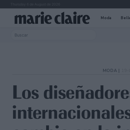
Thursday 6 de August de 2026
Moda
Bell
MODA |
19-
Los diseñadore
internacionale