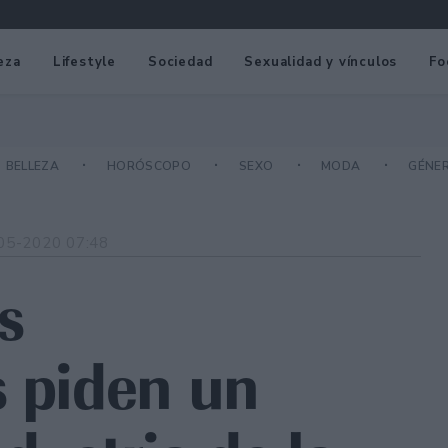
eza
Lifestyle
Sociedad
Sexualidad y vínculos
Fo
BELLEZA
HORÓSCOPO
SEXO
MODA
GÉNE
05-2020 07:48
s
s piden un