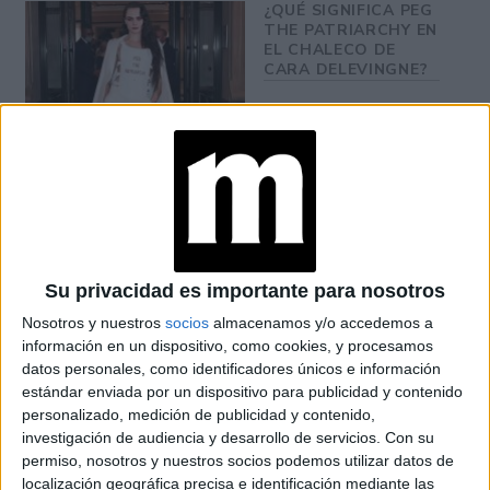
¿QUÉ SIGNIFICA PEG
THE PATRIARCHY EN
EL CHALECO DE
CARA DELEVINGNE?
Met Gala
La temática de la
de este lunes 2 de mayo es
Gilded Glamour
“In America:
, y hace parte de la versión
An Anthology of Fashion”
, que da continuidad a la
ceremonia celebrada el pasado septiembre.
Su privacidad es importante para nosotros
Nosotros y nuestros
socios
almacenamos y/o accedemos a
información en un dispositivo, como cookies, y procesamos
datos personales, como identificadores únicos e información
estándar enviada por un dispositivo para publicidad y contenido
personalizado, medición de publicidad y contenido,
investigación de audiencia y desarrollo de servicios.
Con su
permiso, nosotros y nuestros socios podemos utilizar datos de
localización geográfica precisa e identificación mediante las