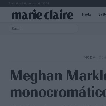
Thursday 6 de August de 2026
Moda
Bell
MODA |
06-
Meghan Markle
monocromático