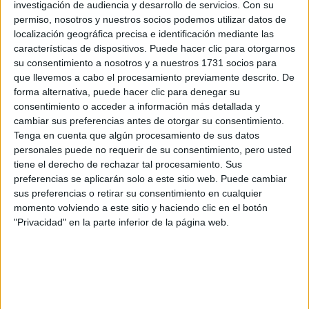
PRENDAS DE CUERO
investigación de audiencia y desarrollo de servicios.
Con su
CON ESTILO
permiso, nosotros y nuestros socios podemos utilizar datos de
localización geográfica precisa e identificación mediante las
características de dispositivos. Puede hacer clic para otorgarnos
LOOKS ELEGANTES
su consentimiento a nosotros y a nuestros 1731 socios para
CON JEANS PARA
que llevemos a cabo el procesamiento previamente descrito. De
MAYORES DE 50
forma alternativa, puede hacer clic para denegar su
AÑOS
consentimiento o acceder a información más detallada y
cambiar sus preferencias antes de otorgar su consentimiento.
Tenga en cuenta que algún procesamiento de sus datos
personales puede no requerir de su consentimiento, pero usted
tiene el derecho de rechazar tal procesamiento. Sus
Flavia Palmiero
en sus últimos años se ha dedicado al
preferencias se aplicarán solo a este sitio web. Puede cambiar
diseño de su propia línea de moda
sus preferencias o retirar su consentimiento en cualquier
, en la cual los
momento volviendo a este sitio y haciendo clic en el botón
leggings
look
trajes de baño y
son protagonistas. Este
"Privacidad" en la parte inferior de la página web.
con jeans y camisa de animal print
es ideal para un día
otoñal o primaveral.
GABRIELA SABATINI ELIGE