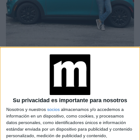
LOOKS CON JEANS DE ARGENTINAS MAYORES DE 50 QUE QUERÉS
REPLICAR
TAMBIÉN TE PUEDE INTERESAR
LEGGINGS PARA
MAYORES DE 50:
Su privacidad es importante para nosotros
FLAVIA PALMIERO
DA LECCIÓN DE
Nosotros y nuestros
socios
almacenamos y/o accedemos a
ESTILO
información en un dispositivo, como cookies, y procesamos
datos personales, como identificadores únicos e información
ROYALS MAYORES
estándar enviada por un dispositivo para publicidad y contenido
DE 50 QUE LLEVAN
personalizado, medición de publicidad y contenido,