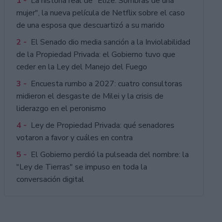
1 -
La historia real de "Elize: Sombras de una
mujer", la nueva película de Netflix sobre el caso
de una esposa que descuartizó a su marido
2 -
El Senado dio media sanción a la Inviolabilidad
de la Propiedad Privada: el Gobierno tuvo que
ceder en la Ley del Manejo del Fuego
3 -
Encuesta rumbo a 2027: cuatro consultoras
midieron el desgaste de Milei y la crisis de
liderazgo en el peronismo
4 -
Ley de Propiedad Privada: qué senadores
votaron a favor y cuáles en contra
5 -
El Gobierno perdió la pulseada del nombre: la
"Ley de Tierras" se impuso en toda la
conversación digital