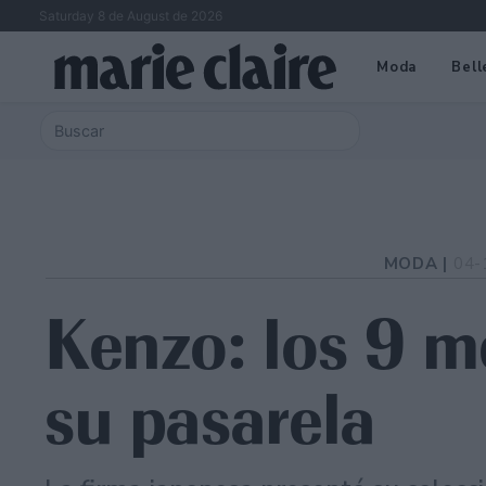
Saturday 8 de August de 2026
Moda
Bell
MODA |
04-
Kenzo: los 9 m
su pasarela