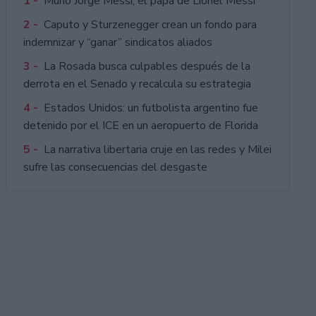
1 -
Murió Jorge Messi, el papá de Lionel Messi
2 -
Caputo y Sturzenegger crean un fondo para
indemnizar y “ganar” sindicatos aliados
3 -
La Rosada busca culpables después de la
derrota en el Senado y recalcula su estrategia
4 -
Estados Unidos: un futbolista argentino fue
detenido por el ICE en un aeropuerto de Florida
5 -
La narrativa libertaria cruje en las redes y Milei
sufre las consecuencias del desgaste