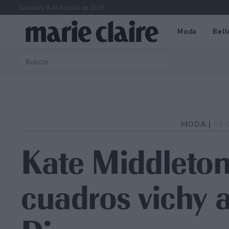
Saturday 8 de August de 2026
Moda
Bell
MODA |
06-
Kate Middleton 
cuadros vichy a