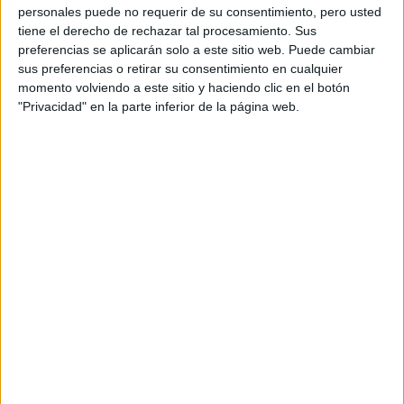
son juveniles y urbanos, a medida que “aumenta su
personales puede no requerir de su consentimiento, pero usted
tiene el derecho de rechazar tal procesamiento. Sus
la joven comienza a prestarle atención a las
riqueza”,
preferencias se aplicarán solo a este sitio web. Puede cambiar
tendencias de Manhattan.
Su vestuario se vuelve
sus preferencias o retirar su consentimiento en cualquier
Alexander McQueen,
sofisticado, luciendo diseños de
momento volviendo a este sitio y haciendo clic en el botón
"Privacidad" en la parte inferior de la página web.
Chanel, Gucci, Prada y Dior.
INVENTANDO A ANNA: TODOS LOS SECRETOS DEL FASCINANTE
VESTUARIO DE LA ÚLTIMA SERIE DE MODA