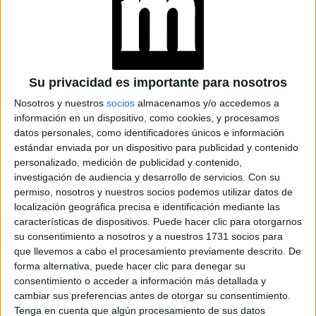
CONOCÉ A ESTAS
CINCO MUJERES
LATINAS QUE
Su privacidad es importante para nosotros
TRANSFORMAN LA
Nosotros y nuestros
socios
almacenamos y/o accedemos a
MODA DE LA
información en un dispositivo, como cookies, y procesamos
REGIÓN
datos personales, como identificadores únicos e información
estándar enviada por un dispositivo para publicidad y contenido
CONOCÉ EL
personalizado, medición de publicidad y contenido,
ACCESORIO QUE
investigación de audiencia y desarrollo de servicios.
Con su
CUIDA TU PELO Y
LEVANTA TU
permiso, nosotros y nuestros socios podemos utilizar datos de
OUTFIT EN
localización geográfica precisa e identificación mediante las
INSTANTES
características de dispositivos. Puede hacer clic para otorgarnos
su consentimiento a nosotros y a nuestros 1731 socios para
que llevemos a cabo el procesamiento previamente descrito. De
forma alternativa, puede hacer clic para denegar su
el estilo y la vestimenta de
consentimiento o acceder a información más detallada y
A lo largo de los capítulos,
cambiar sus preferencias antes de otorgar su consentimiento.
Anna va evolucionando.
Aunque sus primeros outfits
Tenga en cuenta que algún procesamiento de sus datos