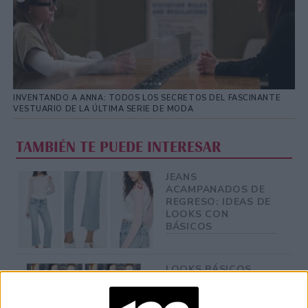
INVENTANDO A ANNA: TODOS LOS SECRETOS DEL FASCINANTE
VESTUARIO DE LA ÚLTIMA SERIE DE MODA
TAMBIÉN TE PUEDE INTERESAR
JEANS
ACAMPANADOS DE
REGRESO: IDEAS DE
LOOKS CON
BÁSICOS
LOOKS BÁSICOS
CON JEANS ANCHOS
PARA CERRAR EL
INVIERNO 2026