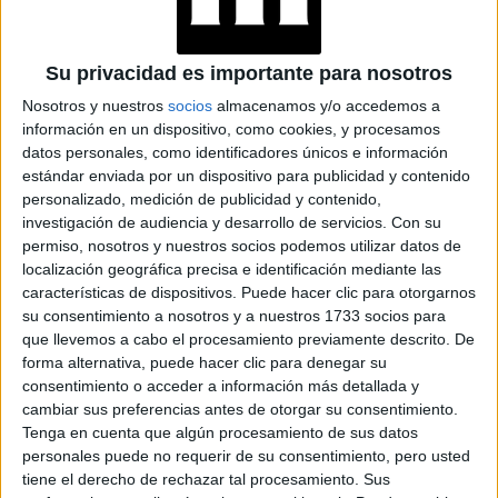
CALVIN KLEIN: 6
Su privacidad es importante para nosotros
MODELOS DE MOM
JEAN QUE VAS A
Nosotros y nuestros
socios
almacenamos y/o accedemos a
QUERER TENER
información en un dispositivo, como cookies, y procesamos
datos personales, como identificadores únicos e información
estándar enviada por un dispositivo para publicidad y contenido
personalizado, medición de publicidad y contenido,
investigación de audiencia y desarrollo de servicios.
Con su
Además de convertirse en imagen de Calvin Klein, Joyeon
permiso, nosotros y nuestros socios podemos utilizar datos de
brand ambassador
Louis
es
de la casa francesa
localización geográfica precisa e identificación mediante las
características de dispositivos. Puede hacer clic para otorgarnos
Vuitton
y representante de diferentes marcas de belleza,
su consentimiento a nosotros y a nuestros 1733 socios para
estilo de vida y moda.
joyas,
que llevemos a cabo el procesamiento previamente descrito. De
forma alternativa, puede hacer clic para denegar su
consentimiento o acceder a información más detallada y
cambiar sus preferencias antes de otorgar su consentimiento.
Tenga en cuenta que algún procesamiento de sus datos
personales puede no requerir de su consentimiento, pero usted
tiene el derecho de rechazar tal procesamiento. Sus