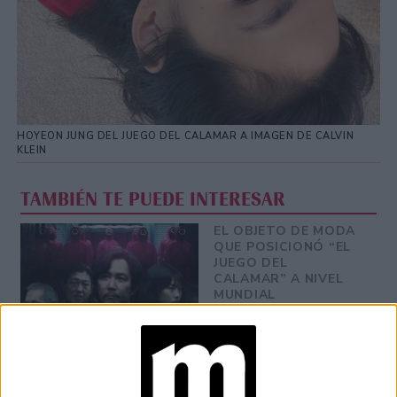
HOYEON JUNG DEL JUEGO DEL CALAMAR A IMAGEN DE CALVIN
KLEIN
TAMBIÉN TE PUEDE INTERESAR
EL OBJETO DE MODA
QUE POSICIONÓ “EL
JUEGO DEL
CALAMAR” A NIVEL
MUNDIAL
CALVIN KLEIN: ASÍ ES
SU FRAGANCIA
GENDERLESS Y
VEGANA