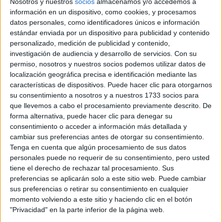
Nosotros y nuestros
socios
almacenamos y/o accedemos a
SIGNOS EN 2020
información en un dispositivo, como cookies, y procesamos
datos personales, como identificadores únicos e información
estándar enviada por un dispositivo para publicidad y contenido
CHANEL: LA
personalizado, medición de publicidad y contenido,
HISTORIA DE SUS
investigación de audiencia y desarrollo de servicios.
Con su
CLÁSICAS BOTAS
permiso, nosotros y nuestros socios podemos utilizar datos de
localización geográfica precisa e identificación mediante las
características de dispositivos. Puede hacer clic para otorgarnos
su consentimiento a nosotros y a nuestros 1733 socios para
que llevemos a cabo el procesamiento previamente descrito. De
forma alternativa, puede hacer clic para denegar su
¿Qué es lo que ofrece su marca y cuál es el mensaje
consentimiento o acceder a información más detallada y
que quiere transmitir?
cambiar sus preferencias antes de otorgar su consentimiento.
Tenga en cuenta que algún procesamiento de sus datos
personales puede no requerir de su consentimiento, pero usted
Nuestra marca ofrece batas con estampas exclusivas que
tiene el derecho de rechazar tal procesamiento. Sus
pueden ser usadas por todo aquel que se quiera sentir
preferencias se aplicarán solo a este sitio web. Puede cambiar
elegante y cómodo, independientemente del género.
sus preferencias o retirar su consentimiento en cualquier
momento volviendo a este sitio y haciendo clic en el botón
"Privacidad" en la parte inferior de la página web.
¿Creen que es una tendencia que llegó para