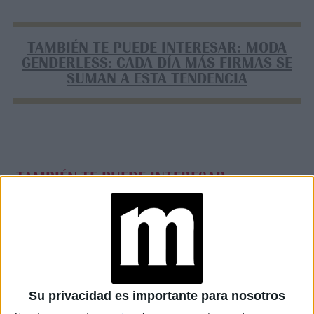
TAMBIÉN TE PUEDE INTERESAR: MODA
GENDERLESS: CADA DÍA MÁS FIRMAS SE
SUMAN A ESTA TENDENCIA
TAMBIÉN TE PUEDE INTERESAR
LUNA EN PISCIS:
CONOCÉ LA
ENERGÍA
DISPONIBLE PARA EL
12 DE JUNIO
ASTROLOGÍA Y
Su privacidad es importante para nosotros
GASTRONOMÍA: ASÍ
COMERÁN LOS