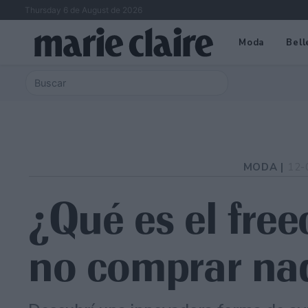
Thursday 6 de August de 2026
Moda
Bell
MODA |
12-
¿Qué es el free
no comprar na