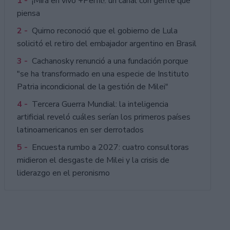
1 -
¡Mirá en vivo +Perfil!: un canal con gente que
piensa
2 -
Quirno reconoció que el gobierno de Lula
solicitó el retiro del embajador argentino en Brasil
3 -
Cachanosky renunció a una fundación porque
"se ha transformado en una especie de Instituto
Patria incondicional de la gestión de Milei"
4 -
Tercera Guerra Mundial: la inteligencia
artificial reveló cuáles serían los primeros países
latinoamericanos en ser derrotados
5 -
Encuesta rumbo a 2027: cuatro consultoras
midieron el desgaste de Milei y la crisis de
liderazgo en el peronismo