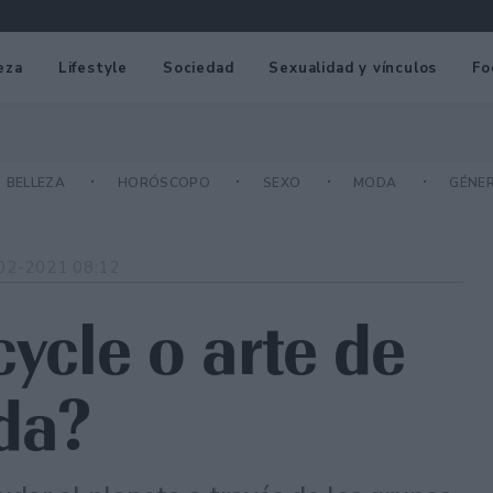
eza
Lifestyle
Sociedad
Sexualidad y vínculos
Fo
BELLEZA
HORÓSCOPO
SEXO
MODA
GÉNE
02-2021 08:12
cycle o arte de
da?