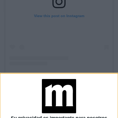
View this post on Instagram
TAMBIÉN TE PUEDE INTERESAR
JEANS
ACAMPANADOS DE
REGRESO: IDEAS DE
LOOKS CON
BÁSICOS
Su privacidad es importante para nosotros