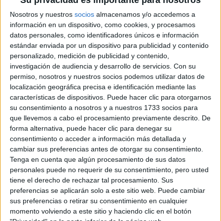
Nosotros y nuestros
socios
almacenamos y/o accedemos a
información en un dispositivo, como cookies, y procesamos
LOOKS BÁSICOS
datos personales, como identificadores únicos e información
CON JEANS ANCHOS
estándar enviada por un dispositivo para publicidad y contenido
PARA CERRAR EL
INVIERNO 2026
personalizado, medición de publicidad y contenido,
investigación de audiencia y desarrollo de servicios.
Con su
permiso, nosotros y nuestros socios podemos utilizar datos de
localización geográfica precisa e identificación mediante las
CONOCÉ A ESTAS
características de dispositivos. Puede hacer clic para otorgarnos
CINCO MUJERES
su consentimiento a nosotros y a nuestros 1733 socios para
LATINAS QUE
que llevemos a cabo el procesamiento previamente descrito. De
TRANSFORMAN LA
forma alternativa, puede hacer clic para denegar su
MODA DE LA
consentimiento o acceder a información más detallada y
REGIÓN
cambiar sus preferencias antes de otorgar su consentimiento.
Tenga en cuenta que algún procesamiento de sus datos
CONOCÉ EL
personales puede no requerir de su consentimiento, pero usted
ACCESORIO QUE
tiene el derecho de rechazar tal procesamiento. Sus
CUIDA TU PELO Y
LEVANTA TU
preferencias se aplicarán solo a este sitio web. Puede cambiar
OUTFIT EN
sus preferencias o retirar su consentimiento en cualquier
INSTANTES
momento volviendo a este sitio y haciendo clic en el botón