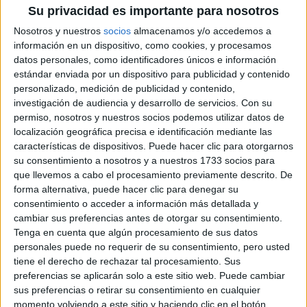
como objetivo mejorar la vida de las personas que han
Su privacidad es importante para nosotros
salido de la cárcel gracias al asesoramiento, los servicios
Nosotros y nuestros
socios
almacenamos y/o accedemos a
de asistencia legal y de educación y el apoyo para la
información en un dispositivo, como cookies, y procesamos
datos personales, como identificadores únicos e información
recuperación de cualquier adicción.
estándar enviada por un dispositivo para publicidad y contenido
personalizado, medición de publicidad y contenido,
hicieron uso
Los Sussex se pusieron manos a la obra e
investigación de audiencia y desarrollo de servicios.
Con su
de mascarillas y gorros desechables por una buena
permiso, nosotros y nuestros socios podemos utilizar datos de
localización geográfica precisa e identificación mediante las
causa
. Ambos decidieron acudir a una de las cocinas de la
características de dispositivos. Puede hacer clic para otorgarnos
organización para ayudar de primera mano a los más
su consentimiento a nosotros y a nuestros 1733 socios para
necesitados ejerciendo como perfectos chefs. Meghan y
que llevemos a cabo el procesamiento previamente descrito. De
forma alternativa, puede hacer clic para denegar su
Harry demostraron sus dotes culinarias a la hora de
consentimiento o acceder a información más detallada y
hornear pan, entre otras muchas recetas.
cambiar sus preferencias antes de otorgar su consentimiento.
Tenga en cuenta que algún procesamiento de sus datos
Pero en el mundo de la cocina una de las cosas más
personales puede no requerir de su consentimiento, pero usted
importantes es el trabajo en equipo, y de eso Meghan
tiene el derecho de rechazar tal procesamiento. Sus
sabe mucho. La exactriz no dudó en
preferencias se aplicarán solo a este sitio web. Puede cambiar
sus preferencias o retirar su consentimiento en cualquier
conversación con una de las cocineras que
entablar
momento volviendo a este sitio y haciendo clic en el botón