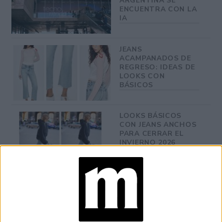
ARGENTINA SE
ENCUENTRA CON LA
IA
JEANS
ACAMPANADOS DE
REGRESO: IDEAS DE
LOOKS CON
BÁSICOS
LOOKS BÁSICOS
CON JEANS ANCHOS
PARA CERRAR EL
INVIERNO 2026
Tanto Meghan como Harry colaboran con la organización
‘Homeboy Industries
benéfica
’, una fundación que tiene