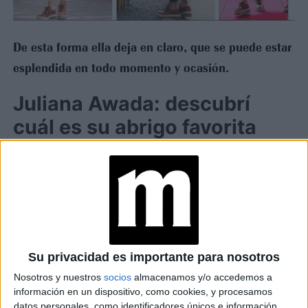
De esta forma ella deja en claro, que se puede estar
esplendida en todo momento y ocasión.
Juliana Awada: descubrí
cuál es su abrigo favorita
TAMBIÉN TE PUEDE INTERESAR
JEANS
ACAMPANADOS DE
REGRESO: IDEAS DE
LOOKS CON
BÁSICOS
Su privacidad es importante para nosotros
Nosotros y nuestros
socios
almacenamos y/o accedemos a
LOOKS BÁSICOS
información en un dispositivo, como cookies, y procesamos
CON JEANS ANCHOS
datos personales, como identificadores únicos e información