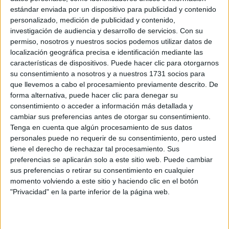
PARA CERRAR EL
estándar enviada por un dispositivo para publicidad y contenido
INVIERNO 2026
personalizado, medición de publicidad y contenido,
investigación de audiencia y desarrollo de servicios.
Con su
permiso, nosotros y nuestros socios podemos utilizar datos de
localización geográfica precisa e identificación mediante las
CONOCÉ A ESTAS
características de dispositivos. Puede hacer clic para otorgarnos
CINCO MUJERES
LATINAS QUE
su consentimiento a nosotros y a nuestros 1731 socios para
TRANSFORMAN LA
que llevemos a cabo el procesamiento previamente descrito. De
MODA DE LA
forma alternativa, puede hacer clic para denegar su
REGIÓN
consentimiento o acceder a información más detallada y
cambiar sus preferencias antes de otorgar su consentimiento.
CONOCÉ EL
Tenga en cuenta que algún procesamiento de sus datos
ACCESORIO QUE
personales puede no requerir de su consentimiento, pero usted
CUIDA TU PELO Y
tiene el derecho de rechazar tal procesamiento. Sus
LEVANTA TU
preferencias se aplicarán solo a este sitio web. Puede cambiar
OUTFIT EN
sus preferencias o retirar su consentimiento en cualquier
INSTANTES
momento volviendo a este sitio y haciendo clic en el botón
"Privacidad" en la parte inferior de la página web.
Juliana Awada
Es sabido que el look de
siempre está