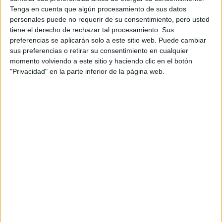
Con más de 180 mil seguidores en
Instagram
y
Tenga en cuenta que algún procesamiento de sus datos
personales puede no requerir de su consentimiento, pero usted
colaboraciones sostenidas con firmas de lujo como
Chanel
tiene el derecho de rechazar tal procesamiento. Sus
y
Cartier
, Atenas ha logrado lo que pocos: sostener una
preferencias se aplicarán solo a este sitio web. Puede cambiar
estética coherente, elevar el diseño regional y generar
sus preferencias o retirar su consentimiento en cualquier
confianza real con su comunidad. “Trabajo con grandes
momento volviendo a este sitio y haciendo clic en el botón
"Privacidad" en la parte inferior de la página web.
pero lo que más me entusiasma es poder
marcas,
ayudar a que un diseñador emergente tenga más
visibilidad
”, explica. Y ese entusiasmo se traduce en
hechos: ha realizado cápsulas con marcas de Honduras,
República Dominicana y Colombia, y en Argentina con
Doma leather.