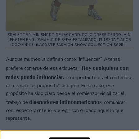
BRALETTE Y MINISHORT DE JACQARD. POLO DRESS TEJIDO, MINI
LENGLEN BAG, PAÑUELO DE SEDA ESTAMPADO. PULSERA Y AROS
COCODRILO (
LACOSTE FASHION SHOW COLLECTION SS25
).
Aunque muchos la definen como “influencer”, Atenas
Hoy cualquiera con
prefiere correrse de esa etiqueta. “
redes puede influenciar.
Lo importante es el contenido,
el mensaje, el propósito”, asegura. En su caso, ese
propósito ha sido claro desde el comienzo: visibilizar el
diseñadores latinoamericanos
trabajo de
, comunicar
con respeto y criterio, y elegir con cuidado aquello que
representa.
TAMBIÉN TE PUEDE INTERESAR