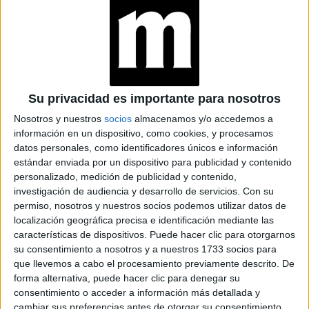
GRWM QUÉ ES Y
POR QUÉ LAS
INFLUENCERS DE
MODA Y BELLEZA LO
PREFIEREN
Su privacidad es importante para nosotros
CANADIAN TUXEDO:
EL LOOK DENIM
Nosotros y nuestros
socios
almacenamos y/o accedemos a
TOTAL QUE ROYALS
información en un dispositivo, como cookies, y procesamos
E INFLUENCERS
datos personales, como identificadores únicos e información
ELIGEN
estándar enviada por un dispositivo para publicidad y contenido
personalizado, medición de publicidad y contenido,
LA HISTORIA DE
investigación de audiencia y desarrollo de servicios.
Con su
YULBERT
ZAMBRANO: DE
permiso, nosotros y nuestros socios podemos utilizar datos de
INFLUENCER A
localización geográfica precisa e identificación mediante las
REFERENTE GLOBAL
características de dispositivos. Puede hacer clic para otorgarnos
DE
su consentimiento a nosotros y a nuestros 1733 socios para
EMPODERAMIENTO Y
que llevemos a cabo el procesamiento previamente descrito. De
MATERNIDAD
forma alternativa, puede hacer clic para denegar su
consentimiento o acceder a información más detallada y
cambiar sus preferencias antes de otorgar su consentimiento.