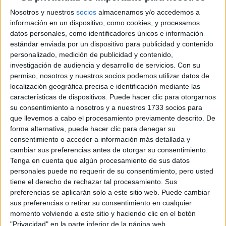
TRABAJO Y MI
Nosotros y nuestros
socios
almacenamos y/o accedemos a
INSPIRACIÓN”.
información en un dispositivo, como cookies, y procesamos
datos personales, como identificadores únicos e información
estándar enviada por un dispositivo para publicidad y contenido
personalizado, medición de publicidad y contenido,
investigación de audiencia y desarrollo de servicios.
Con su
TAMBIÉN TE PUEDE INTERESAR
permiso, nosotros y nuestros socios podemos utilizar datos de
localización geográfica precisa e identificación mediante las
características de dispositivos. Puede hacer clic para otorgarnos
BAFWEEK 2026:
su consentimiento a nosotros y a nuestros 1733 socios para
FECHAS Y
NOVEDADES DE LA
que llevemos a cabo el procesamiento previamente descrito. De
SEMANA DE LA
forma alternativa, puede hacer clic para denegar su
MODA DE BUENOS
consentimiento o acceder a información más detallada y
AIRES
cambiar sus preferencias antes de otorgar su consentimiento.
Tenga en cuenta que algún procesamiento de sus datos
MOM JEANS: EL
personales puede no requerir de su consentimiento, pero usted
MODELO DE DENIM
tiene el derecho de rechazar tal procesamiento. Sus
MÁS FAVORECEDOR
preferencias se aplicarán solo a este sitio web. Puede cambiar
Y QUE NUNCA PASA
sus preferencias o retirar su consentimiento en cualquier
DE MODA
momento volviendo a este sitio y haciendo clic en el botón
"Privacidad" en la parte inferior de la página web.