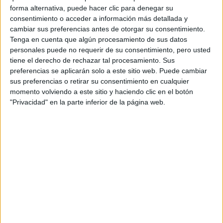
forma alternativa, puede hacer clic para denegar su
EL NUEVO EJE DE
consentimiento o acceder a información más detallada y
ESTILO: EL MUNDO
EMERGENTE
cambiar sus preferencias antes de otorgar su consentimiento.
CONQUISTA MOSCÚ
Tenga en cuenta que algún procesamiento de sus datos
FASHION WEEK 2025
personales puede no requerir de su consentimiento, pero usted
tiene el derecho de rechazar tal procesamiento. Sus
preferencias se aplicarán solo a este sitio web. Puede cambiar
sus preferencias o retirar su consentimiento en cualquier
momento volviendo a este sitio y haciendo clic en el botón
Esa visión refleja una tendencia global: la tecnología como
"Privacidad" en la parte inferior de la página web.
aliada del diseño emocional, capaz de amplificar
identidades y crear nuevos símbolos de belleza e
inclusión.
Comercio y cooperación: abrir
sin perder identidad
El comercio fue otro eje de debate, con una tensión
constante entre el proteccionismo y la apertura. “El
consumidor, ante todo, debe ser local”, afirmó Alexei