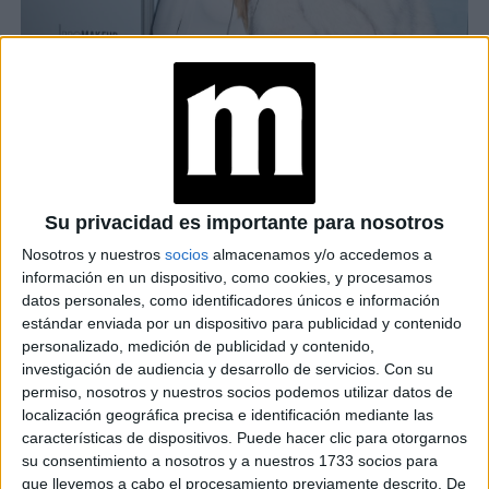
La rusa Veronika Levenets, de Endless Possibilities, llevó
el concepto más allá al presentar una prótesis biónica
cubierta con seis mil cristales Swarovski. “No se trata solo
de tecnología, sino de cultura. Cuando la tecnología se
Su privacidad es importante para nosotros
convierte en parte de la moda, da lugar a nuevas formas
Nosotros y nuestros
socios
almacenamos y/o accedemos a
de autoexpresión”, explicó.
información en un dispositivo, como cookies, y procesamos
datos personales, como identificadores únicos e información
TAMBIÉN TE PUEDE INTERESAR
estándar enviada por un dispositivo para publicidad y contenido
personalizado, medición de publicidad y contenido,
MOSCÚ FASHION
investigación de audiencia y desarrollo de servicios.
Con su
WEEK: POR QUÉ SE
permiso, nosotros y nuestros socios podemos utilizar datos de
CONVIRTIÓ EN UNA
localización geográfica precisa e identificación mediante las
DE LAS SEMANAS DE
características de dispositivos. Puede hacer clic para otorgarnos
MODA MÁS
INTERESANTES DEL
su consentimiento a nosotros y a nuestros 1733 socios para
MUNDO
que llevemos a cabo el procesamiento previamente descrito. De