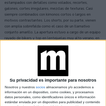
estampados con detalles como volados, recortes,
galones, cortes irregulares, mezclas de texturas. Casi
siempre combinados con kimonos cortos o largos en
motivos contrastantes. Los shorts, por su parte, vienen
con amplia sobrefalda como el caso de un llamativo
conjunto amarillo. La apertura estuvo a cargo de un equipo
rayado de bikers y top en lentejuelas muy alto verano, en
contraposición con faldas abullonadas largas y chales que
integran su próxima colección de invierno 22.
TAMBIÉN TE PUEDE INTERESAR
JEANS
ACAMPANADOS DE
Su privacidad es importante para nosotros
REGRESO: IDEAS DE
LOOKS CON
Nosotros y nuestros
socios
almacenamos y/o accedemos a
BÁSICOS
información en un dispositivo, como cookies, y procesamos
datos personales, como identificadores únicos e información
estándar enviada por un dispositivo para publicidad y contenido
LOOKS BÁSICOS