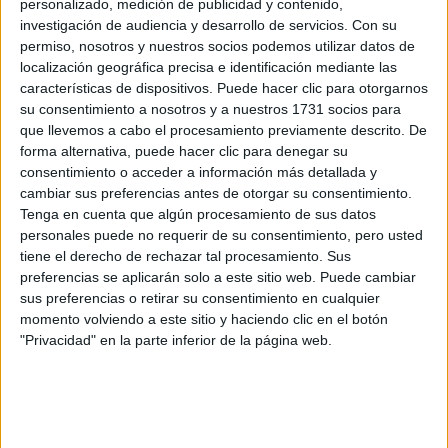
personalizado, medición de publicidad y contenido,
CON JEANS ANCHOS
investigación de audiencia y desarrollo de servicios.
Con su
PARA CERRAR EL
permiso, nosotros y nuestros socios podemos utilizar datos de
INVIERNO 2026
localización geográfica precisa e identificación mediante las
características de dispositivos. Puede hacer clic para otorgarnos
su consentimiento a nosotros y a nuestros 1731 socios para
que llevemos a cabo el procesamiento previamente descrito. De
CONOCÉ A ESTAS
CINCO MUJERES
forma alternativa, puede hacer clic para denegar su
LATINAS QUE
consentimiento o acceder a información más detallada y
TRANSFORMAN LA
cambiar sus preferencias antes de otorgar su consentimiento.
MODA DE LA
Tenga en cuenta que algún procesamiento de sus datos
REGIÓN
personales puede no requerir de su consentimiento, pero usted
tiene el derecho de rechazar tal procesamiento. Sus
CONOCÉ EL
preferencias se aplicarán solo a este sitio web. Puede cambiar
ACCESORIO QUE
sus preferencias o retirar su consentimiento en cualquier
CUIDA TU PELO Y
momento volviendo a este sitio y haciendo clic en el botón
LEVANTA TU
"Privacidad" en la parte inferior de la página web.
OUTFIT EN
INSTANTES