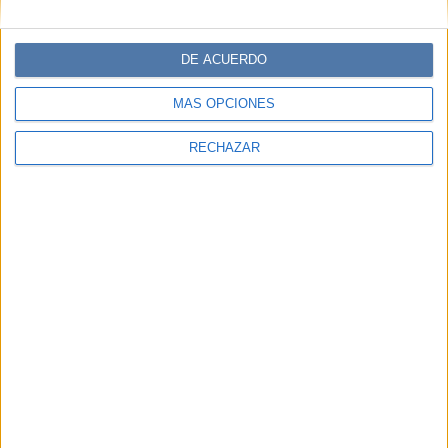
DE ACUERDO
MÁS OPCIONES
RECHAZAR
Accedé a los beneficios para suscriptores
Contenidos exclusivos
Sorteos
Descuentos en publicaciones
Participación en los eventos organizados por
Editorial Perfil.
Suscribite ahora
COMPARTÍ ESTA NOTA