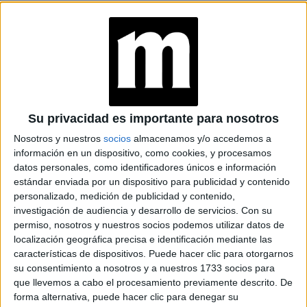
rodaje – que por su lado, confirmaron dichas acusaciones.
TAMBIÉN TE PUEDE
INTERESAR: LEGALMENTE RUBIA: UN
MENSAJE DE EMPODERAMIENTO
Su privacidad es importante para nosotros
Nosotros y nuestros
socios
almacenamos y/o accedemos a
Problemas legales
información en un dispositivo, como cookies, y procesamos
datos personales, como identificadores únicos e información
estándar enviada por un dispositivo para publicidad y contenido
Guardado en secreto bajo siete llaves por la propia Tyra,
personalizado, medición de publicidad y contenido,
la eliminación sorpresa de la participante Angelea
investigación de audiencia y desarrollo de servicios.
Con su
permiso, nosotros y nuestros socios podemos utilizar datos de
Preston
generó un problema mayor a lo que la producción
localización geográfica precisa e identificación mediante las
esperaba.
características de dispositivos. Puede hacer clic para otorgarnos
su consentimiento a nosotros y a nuestros 1733 socios para
Después de su aparición en el show (ciclo cuatro), la
que llevemos a cabo el procesamiento previamente descrito. De
modelo afirmó no haber logrado un contrato con ninguna
forma alternativa, puede hacer clic para denegar su