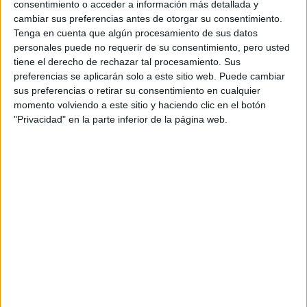
consentimiento o acceder a información más detallada y
agencia, por la manera en que la editaron en televisión – lo
cambiar sus preferencias antes de otorgar su consentimiento.
trabajar durante un mes como escort
que la llevó a
Tenga en cuenta que algún procesamiento de sus datos
para sobrevivir
.
personales puede no requerir de su consentimiento, pero usted
tiene el derecho de rechazar tal procesamiento. Sus
preferencias se aplicarán solo a este sitio web. Puede cambiar
sufrir acoso
Angelea tiene una historia difícil: desde
sus preferencias o retirar su consentimiento en cualquier
sexual en su adolescencia
, la pérdida de un bebé hasta
momento volviendo a este sitio y haciendo clic en el botón
"Privacidad" en la parte inferior de la página web.
pasar noches durmiendo en la calle. Pero todo había
cambiado cuando recibió una segunda oportunidad de
volver al show, para una temporada con ex participantes
(ciclo All Starts).
TAMBIÉN TE PUEDE INTERESAR
BAFWEEK 2026:
FECHAS Y
NOVEDADES DE LA
SEMANA DE LA
MODA DE BUENOS
AIRES