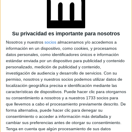
BRAVADO RECIBIÓ A
NANÍ: UNA CENA DE
COCINA ARMENIA Y
VINOS KARAS
Su privacidad es importante para nosotros
Nosotros y nuestros
socios
almacenamos y/o accedemos a
información en un dispositivo, como cookies, y procesamos
MANIFESTAR LA
datos personales, como identificadores únicos e información
TÉCNICA QUE
LOGRA
estándar enviada por un dispositivo para publicidad y contenido
MATERIALIZAR LOS
personalizado, medición de publicidad y contenido,
DESEOS MÁS
investigación de audiencia y desarrollo de servicios.
Con su
PROFUNDOS
permiso, nosotros y nuestros socios podemos utilizar datos de
localización geográfica precisa e identificación mediante las
PREDICCIONES PARA
características de dispositivos. Puede hacer clic para otorgarnos
AGOSTO POR LA
su consentimiento a nosotros y a nuestros 1733 socios para
ASTRÓLOGA MHONI
que llevemos a cabo el procesamiento previamente descrito. De
VIDENTE: PLANO
forma alternativa, puede hacer clic para denegar su
ESPIRITUAL,
consentimiento o acceder a información más detallada y
LABORAL Y
AMOROSO
cambiar sus preferencias antes de otorgar su consentimiento.
Tenga en cuenta que algún procesamiento de sus datos