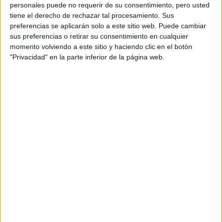
personales puede no requerir de su consentimiento, pero usted
tiene el derecho de rechazar tal procesamiento. Sus
preferencias se aplicarán solo a este sitio web. Puede cambiar
Si bien los datos de la encuesta corresponden a viajeros
sus preferencias o retirar su consentimiento en cualquier
Argentina un
norteamericanos, podemos ver en
momento volviendo a este sitio y haciendo clic en el botón
comportamiento alineado con esta tendencia.
Entre
"Privacidad" en la parte inferior de la página web.
los destinos locales que son tendencia entre los
argentinos para 2021 se encuentran:
General Rodríguez, Provincia de Buenos Aires
San Vicente, Provincia de Buenos Aires
Zárate, Provincia de Buenos Aires
San Miguel del Monte, Provincia de Buenos Aires
Capilla del Señor, Provincia de Buenos Aires
Cañuelas, Provincia de Buenos Aires
Ushuaia, Provincia de Tierra del Fuego, Antártida e
Islas del Atlántico Sur
San Alberto, Provincia de Córdoba
Guaymallén, Provincia de Mendoza