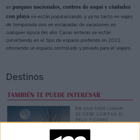
parques nacionales, centros de esquí y ciudades
en
con playa
se están popularizando, y ya no tanto en viajes
de temporada sino en escapadas de vacaciones en
cualquier época del año. Casas enteras se están
convirtiendo en el tipo de espacio preferido en 2021,
ofreciendo un espacio controlado y privado para el viajero.
Destinos
TAMBIÉN TE PUEDE INTERESAR
EN QUE FASE LUNAR
SE DEBE CORTAR EL
PELO Y COMO
INFLUYE SU
GRAVEDAD