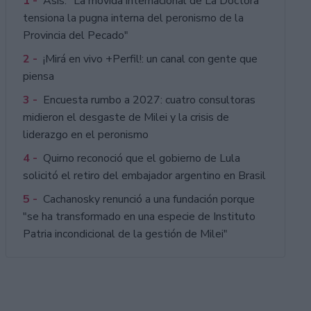
1 -
Asís: "La movida internacional de La Doctora
tensiona la pugna interna del peronismo de la
Provincia del Pecado"
2 -
¡Mirá en vivo +Perfil!: un canal con gente que
piensa
3 -
Encuesta rumbo a 2027: cuatro consultoras
midieron el desgaste de Milei y la crisis de
liderazgo en el peronismo
4 -
Quirno reconoció que el gobierno de Lula
solicitó el retiro del embajador argentino en Brasil
5 -
Cachanosky renunció a una fundación porque
"se ha transformado en una especie de Instituto
Patria incondicional de la gestión de Milei"