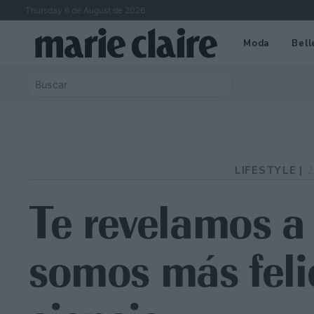
Thursday 6 de August de 2026
Moda
Bell
LIFESTYLE |
2
Te revelamos a
somos más feli