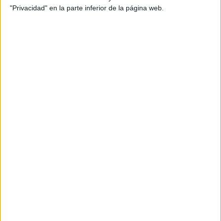
PREDICCIONES PARA
"Privacidad" en la parte inferior de la página web.
AGOSTO POR LA
ASTRÓLOGA MHONI
VIDENTE: PLANO
ESPIRITUAL,
LABORAL Y
AMOROSO
Sin embargo, los especialistas advierten que hay
que saber diferenciar este auténtico
enamoramiento
de aquel que solo surge por el miedo a quedarnos
solas
, el “proximity crush”
. Haciendo un buen trabajo
descubrir si se trata
de introspección podremos
realmente de amor verdadero o si simplemente nos
estamos conformando.