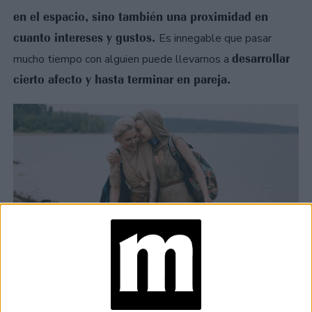
en el espacio, sino también una proximidad en
cuanto intereses y gustos.
Es innegable que pasar
desarrollar
mucho tiempo con alguien puede llevarnos a
cierto afecto y hasta terminar en pareja.
¿QUÉ ES UN "PROXIMITY CRUSH"?