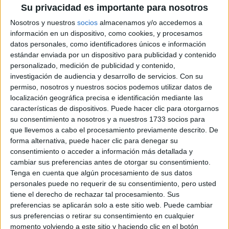
TAMBIÉN TE PUEDE INTERESAR
Su privacidad es importante para nosotros
Nosotros y nuestros
socios
almacenamos y/o accedemos a
EN QUE FASE LUNAR
información en un dispositivo, como cookies, y procesamos
SE DEBE CORTAR EL
datos personales, como identificadores únicos e información
PELO Y COMO
INFLUYE SU
estándar enviada por un dispositivo para publicidad y contenido
GRAVEDAD
personalizado, medición de publicidad y contenido,
investigación de audiencia y desarrollo de servicios.
Con su
permiso, nosotros y nuestros socios podemos utilizar datos de
BRAVADO RECIBIÓ A
localización geográfica precisa e identificación mediante las
NANÍ: UNA CENA DE
características de dispositivos. Puede hacer clic para otorgarnos
COCINA ARMENIA Y
su consentimiento a nosotros y a nuestros 1733 socios para
VINOS KARAS
que llevemos a cabo el procesamiento previamente descrito. De
forma alternativa, puede hacer clic para denegar su
consentimiento o acceder a información más detallada y
cambiar sus preferencias antes de otorgar su consentimiento.
MANIFESTAR LA
Tenga en cuenta que algún procesamiento de sus datos
TÉCNICA QUE
LOGRA
personales puede no requerir de su consentimiento, pero usted
MATERIALIZAR LOS
tiene el derecho de rechazar tal procesamiento. Sus
DESEOS MÁS
preferencias se aplicarán solo a este sitio web. Puede cambiar
PROFUNDOS
sus preferencias o retirar su consentimiento en cualquier
momento volviendo a este sitio y haciendo clic en el botón