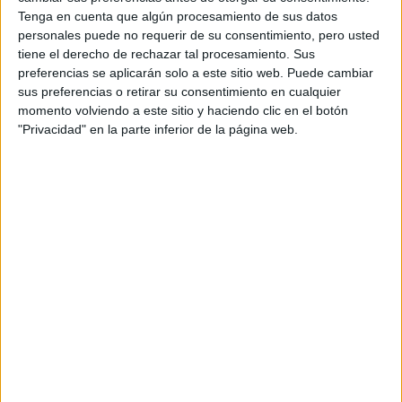
BRAVADO RECIBIÓ A
NANÍ: UNA CENA DE
Tenga en cuenta que algún procesamiento de sus datos
COCINA ARMENIA Y
personales puede no requerir de su consentimiento, pero usted
VINOS KARAS
tiene el derecho de rechazar tal procesamiento. Sus
preferencias se aplicarán solo a este sitio web. Puede cambiar
sus preferencias o retirar su consentimiento en cualquier
momento volviendo a este sitio y haciendo clic en el botón
MANIFESTAR LA
"Privacidad" en la parte inferior de la página web.
TÉCNICA QUE
LOGRA
MATERIALIZAR LOS
DESEOS MÁS
PROFUNDOS
PREDICCIONES PARA
AGOSTO POR LA
ASTRÓLOGA MHONI
VIDENTE: PLANO
ESPIRITUAL,
LABORAL Y
AMOROSO