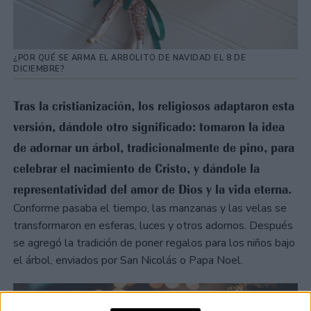
¿POR QUÉ SE ARMA EL ARBOLITO DE NAVIDAD EL 8 DE
DICIEMBRE?
Tras la cristianización, los religiosos adaptaron esta
versión, dándole otro significado: tomaron la idea
de adornar un árbol, tradicionalmente de pino, para
celebrar el nacimiento de Cristo, y dándole la
representatividad del amor de Dios y la vida eterna.
Conforme pasaba el tiempo, las manzanas y las velas se
transformaron en esferas, luces y otros adornos. Después
se agregó la tradición de poner regalos para los niños bajo
el árbol, enviados por San Nicolás o Papa Noel.