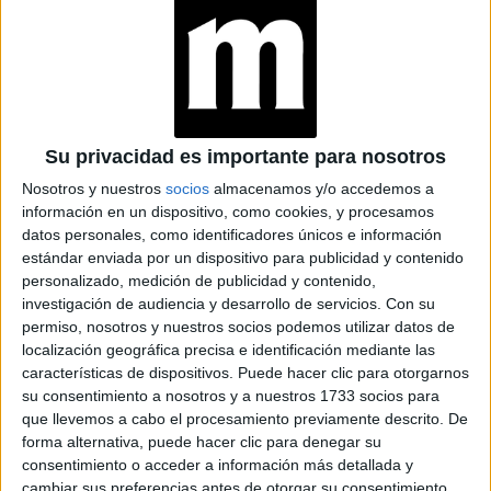
Su privacidad es importante para nosotros
Nosotros y nuestros
socios
almacenamos y/o accedemos a
información en un dispositivo, como cookies, y procesamos
¿POR QUÉ SE ARMA EL ARBOLITO DE NAVIDAD EL 8 DE
datos personales, como identificadores únicos e información
DICIEMBRE?
estándar enviada por un dispositivo para publicidad y contenido
personalizado, medición de publicidad y contenido,
TAMBIÉN TE PUEDE INTERESAR
investigación de audiencia y desarrollo de servicios.
Con su
permiso, nosotros y nuestros socios podemos utilizar datos de
EN QUE FASE LUNAR
localización geográfica precisa e identificación mediante las
SE DEBE CORTAR EL
características de dispositivos. Puede hacer clic para otorgarnos
PELO Y COMO
su consentimiento a nosotros y a nuestros 1733 socios para
INFLUYE SU
que llevemos a cabo el procesamiento previamente descrito. De
GRAVEDAD
forma alternativa, puede hacer clic para denegar su
consentimiento o acceder a información más detallada y
cambiar sus preferencias antes de otorgar su consentimiento.