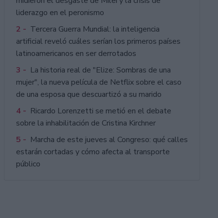
midieron el desgaste de Milei y la crisis de
liderazgo en el peronismo
2 -
Tercera Guerra Mundial: la inteligencia
artificial reveló cuáles serían los primeros países
latinoamericanos en ser derrotados
3 -
La historia real de "Elize: Sombras de una
mujer", la nueva película de Netflix sobre el caso
de una esposa que descuartizó a su marido
4 -
Ricardo Lorenzetti se metió en el debate
sobre la inhabilitación de Cristina Kirchner
5 -
Marcha de este jueves al Congreso: qué calles
estarán cortadas y cómo afecta al transporte
público