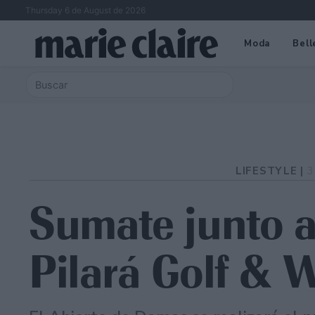
Thursday 6 de August de 2026
Moda
Bell
LIFESTYLE |
3
Sumate junto a
Pilará Golf &