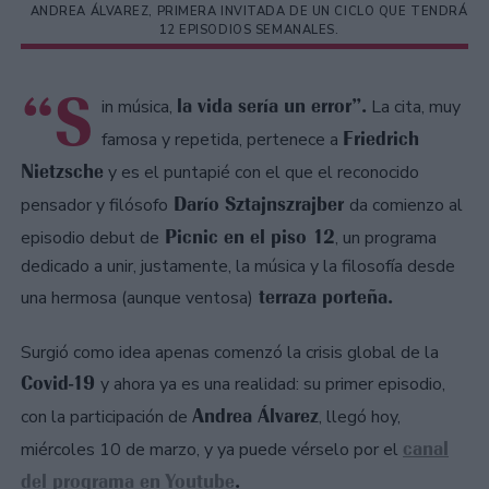
ANDREA ÁLVAREZ, PRIMERA INVITADA DE UN CICLO QUE TENDRÁ
12 EPISODIOS SEMANALES.
“S
la vida sería un error”.
in música,
La cita, muy
Friedrich
famosa y repetida, pertenece a
Nietzsche
y es el puntapié con el que el reconocido
Darío Sztajnszrajber
pensador y filósofo
da comienzo al
Picnic en el piso 12
episodio debut de
, un programa
dedicado a unir, justamente, la música y la filosofía desde
terraza porteña.
una hermosa (aunque ventosa)
Surgió como idea apenas comenzó la crisis global de la
Covid-19
y ahora ya es una realidad: su primer episodio,
Andrea Álvarez
con la participación de
, llegó hoy,
canal
miércoles 10 de marzo, y ya puede vérselo por el
del programa en
Youtube
.