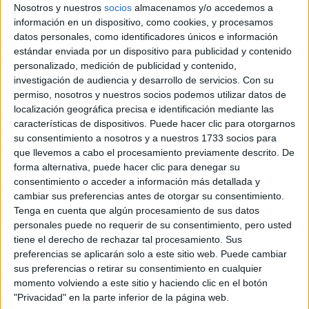
AGOSTO POR LA
Nosotros y nuestros
socios
almacenamos y/o accedemos a
ASTRÓLOGA MHONI
información en un dispositivo, como cookies, y procesamos
VIDENTE: PLANO
datos personales, como identificadores únicos e información
ESPIRITUAL,
estándar enviada por un dispositivo para publicidad y contenido
LABORAL Y
personalizado, medición de publicidad y contenido,
AMOROSO
investigación de audiencia y desarrollo de servicios.
Con su
permiso, nosotros y nuestros socios podemos utilizar datos de
localización geográfica precisa e identificación mediante las
características de dispositivos. Puede hacer clic para otorgarnos
uno o
En cada episodio, esos artistas sumarán además
su consentimiento a nosotros y a nuestros 1733 socios para
dos invitados especiales
que los acompañará para
que llevemos a cabo el procesamiento previamente descrito. De
forma alternativa, puede hacer clic para denegar su
coronar una original propuesta musical. La producción
consentimiento o acceder a información más detallada y
Pirca Producciones
integral es de
.
cambiar sus preferencias antes de otorgar su consentimiento.
Tenga en cuenta que algún procesamiento de sus datos
personales puede no requerir de su consentimiento, pero usted
tiene el derecho de rechazar tal procesamiento. Sus
preferencias se aplicarán solo a este sitio web. Puede cambiar
sus preferencias o retirar su consentimiento en cualquier
momento volviendo a este sitio y haciendo clic en el botón
GALERÍA DE IMÁGENES
"Privacidad" en la parte inferior de la página web.