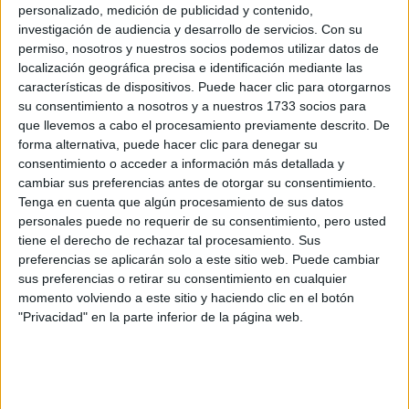
personalizado, medición de publicidad y contenido,
investigación de audiencia y desarrollo de servicios.
Con su
BRAVADO RECIBIÓ A
permiso, nosotros y nuestros socios podemos utilizar datos de
NANÍ: UNA CENA DE
localización geográfica precisa e identificación mediante las
COCINA ARMENIA Y
características de dispositivos. Puede hacer clic para otorgarnos
VINOS KARAS
su consentimiento a nosotros y a nuestros 1733 socios para
que llevemos a cabo el procesamiento previamente descrito. De
forma alternativa, puede hacer clic para denegar su
MANIFESTAR LA
consentimiento o acceder a información más detallada y
TÉCNICA QUE
cambiar sus preferencias antes de otorgar su consentimiento.
LOGRA
Tenga en cuenta que algún procesamiento de sus datos
MATERIALIZAR LOS
personales puede no requerir de su consentimiento, pero usted
DESEOS MÁS
tiene el derecho de rechazar tal procesamiento. Sus
PROFUNDOS
preferencias se aplicarán solo a este sitio web. Puede cambiar
sus preferencias o retirar su consentimiento en cualquier
PREDICCIONES PARA
momento volviendo a este sitio y haciendo clic en el botón
AGOSTO POR LA
"Privacidad" en la parte inferior de la página web.
ASTRÓLOGA MHONI
VIDENTE: PLANO
ESPIRITUAL,
LABORAL Y
AMOROSO