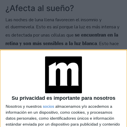
¿Afecta al sueño?
Las noches de luna llena favorecen el insomnio y
el duermevela. Esto es así porque la luz es más intensa y
se encuentran en la
es detectada por unas células que
retina y son más sensibles a la luz blanca
. Esto hace
que se inhiba la secreción de melatonina, responsable
del descanso nocturno.
Instintos básicos
TAMBIÉN TE PUEDE INTERESAR
Su privacidad es importante para nosotros
EN QUE FASE LUNAR
SE DEBE CORTAR EL
Nosotros y nuestros
socios
almacenamos y/o accedemos a
PELO Y COMO
información en un dispositivo, como cookies, y procesamos
INFLUYE SU
datos personales, como identificadores únicos e información
GRAVEDAD
estándar enviada por un dispositivo para publicidad y contenido