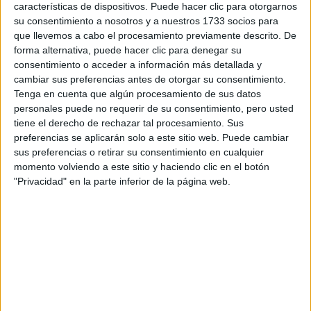
características de dispositivos. Puede hacer clic para otorgarnos
su consentimiento a nosotros y a nuestros 1733 socios para
GALERÍA DE IMÁGENES
que llevemos a cabo el procesamiento previamente descrito. De
forma alternativa, puede hacer clic para denegar su
consentimiento o acceder a información más detallada y
cambiar sus preferencias antes de otorgar su consentimiento.
Tenga en cuenta que algún procesamiento de sus datos
personales puede no requerir de su consentimiento, pero usted
tiene el derecho de rechazar tal procesamiento. Sus
preferencias se aplicarán solo a este sitio web. Puede cambiar
sus preferencias o retirar su consentimiento en cualquier
momento volviendo a este sitio y haciendo clic en el botón
Accedé a los beneficios para suscriptores
"Privacidad" en la parte inferior de la página web.
Contenidos exclusivos
Sorteos
Descuentos en publicaciones
Participación en los eventos organizados por
Editorial Perfil.