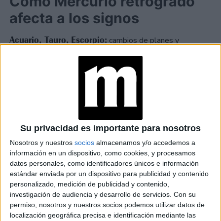
Cómo Mercurio retrógrado
afecta a los signos
Acuario, Tauro, Escorpio:
cambios de planes y
imprevistos. Cuidado con los nervios y los altibajos
emocionales.
Virgo, Capricornio, Cáncer y Piscis:
fluye la
creatividad y salen de la laguna mental. Aprovechen este
clima para volver a ver un proyecto.
Su privacidad es importante para nosotros
Aries y Libra:
un poco tensos, deberán luchar contra el
Nosotros y nuestros
socios
almacenamos y/o accedemos a
información en un dispositivo, como cookies, y procesamos
pesimismo y la negatividad. Cuídense de las críticas.
datos personales, como identificadores únicos e información
estándar enviada por un dispositivo para publicidad y contenido
Géminis, Sagitario y Leo:
logran centrarse en lo que
personalizado, medición de publicidad y contenido,
realmente importa pero deberán lidiar con la impaciencia.
investigación de audiencia y desarrollo de servicios.
Con su
permiso, nosotros y nuestros socios podemos utilizar datos de
localización geográfica precisa e identificación mediante las