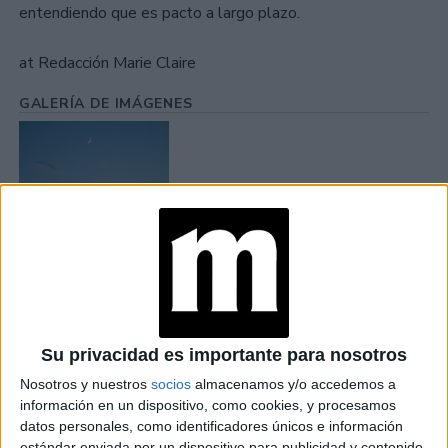
entendiendo que es pacto a largo plazo.
at Redacción Marie Claire
GALERÍA DE IMÁGENES
Accedé a los beneficios para suscriptores
Su privacidad es importante para nosotros
Contenidos exclusivos
Sorteos
Nosotros y nuestros
socios
almacenamos y/o accedemos a
información en un dispositivo, como cookies, y procesamos
Descuentos en publicaciones
datos personales, como identificadores únicos e información
Participación en los eventos organizados por
estándar enviada por un dispositivo para publicidad y contenido