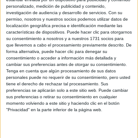
Editorial Perfil.
personalizado, medición de publicidad y contenido,
investigación de audiencia y desarrollo de servicios.
Con su
permiso, nosotros y nuestros socios podemos utilizar datos de
Suscribite ahora
localización geográfica precisa e identificación mediante las
características de dispositivos. Puede hacer clic para otorgarnos
su consentimiento a nosotros y a nuestros 1731 socios para
COMPARTÍ ESTA NOTA
que llevemos a cabo el procesamiento previamente descrito. De
forma alternativa, puede hacer clic para denegar su
consentimiento o acceder a información más detallada y
EN ESTA NOTA
cambiar sus preferencias antes de otorgar su consentimiento.
Tenga en cuenta que algún procesamiento de sus datos
personales puede no requerir de su consentimiento, pero usted
PERSONALIDAES:
LUNA DE HOY
LIBRA
tiene el derecho de rechazar tal procesamiento. Sus
preferencias se aplicarán solo a este sitio web. Puede cambiar
TEMAS:
ASTROLOGIA
HOROSCOPO
SIGNO
sus preferencias o retirar su consentimiento en cualquier
momento volviendo a este sitio y haciendo clic en el botón
"Privacidad" en la parte inferior de la página web.
Comentarios