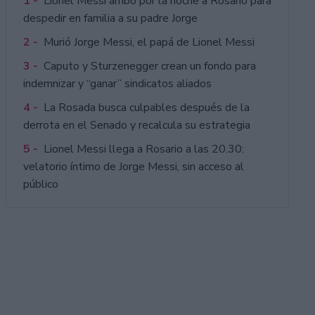
1 -
Lionel Messi arribó por la noche a Rosario para
despedir en familia a su padre Jorge
2 -
Murió Jorge Messi, el papá de Lionel Messi
3 -
Caputo y Sturzenegger crean un fondo para
indemnizar y “ganar” sindicatos aliados
4 -
La Rosada busca culpables después de la
derrota en el Senado y recalcula su estrategia
5 -
Lionel Messi llega a Rosario a las 20.30:
velatorio íntimo de Jorge Messi, sin acceso al
público