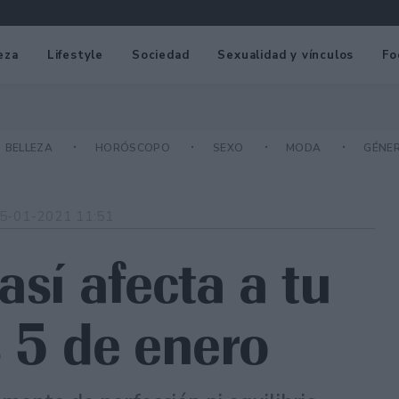
eza
Lifestyle
Sociedad
Sexualidad y vínculos
Fo
BELLEZA
HORÓSCOPO
SEXO
MODA
GÉNE
5-01-2021 11:51
así afecta a tu
s 5 de enero