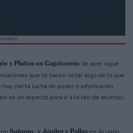
EN VIRGO.
io y Plutón en Capricornio
de ayer sigue
ersaciones que te hacen notar algo de lo que
 hay cierta lucha de poder o información
o es un aspecto para ir a la raíz de asuntos.
Saturno y Júpiter y Pallas
con
en Acuario