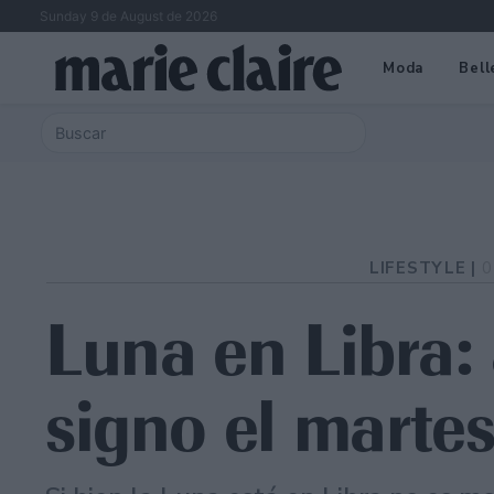
Sunday 9 de August de 2026
Moda
Bell
LIFESTYLE |
0
Luna en Libra: 
signo el marte