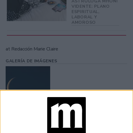
ASTRÓLOGA MHONI
VIDENTE: PLANO
ESPIRITUAL,
LABORAL Y
AMOROSO
at Redacción Marie Claire
GALERÍA DE IMÁGENES
Accedé a los beneficios para suscriptores