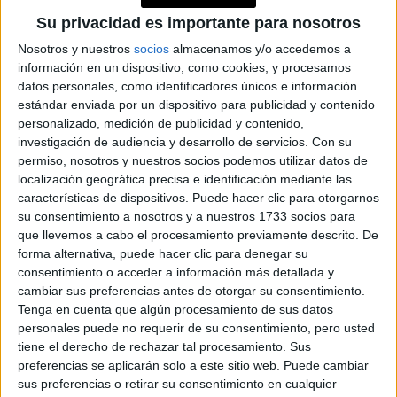
Contenidos exclusivos
Su privacidad es importante para nosotros
Sorteos
Nosotros y nuestros
socios
almacenamos y/o accedemos a
Descuentos en publicaciones
información en un dispositivo, como cookies, y procesamos
Participación en los eventos organizados por
datos personales, como identificadores únicos e información
Editorial Perfil.
estándar enviada por un dispositivo para publicidad y contenido
personalizado, medición de publicidad y contenido,
investigación de audiencia y desarrollo de servicios.
Con su
Suscribite ahora
permiso, nosotros y nuestros socios podemos utilizar datos de
localización geográfica precisa e identificación mediante las
características de dispositivos. Puede hacer clic para otorgarnos
su consentimiento a nosotros y a nuestros 1733 socios para
COMPARTÍ ESTA NOTA
que llevemos a cabo el procesamiento previamente descrito. De
forma alternativa, puede hacer clic para denegar su
consentimiento o acceder a información más detallada y
EN ESTA NOTA
cambiar sus preferencias antes de otorgar su consentimiento.
Tenga en cuenta que algún procesamiento de sus datos
TEMAS:
SIGNOS
ZODIACO
HOROSCOPO
personales puede no requerir de su consentimiento, pero usted
tiene el derecho de rechazar tal procesamiento. Sus
PREDICCIONES
preferencias se aplicarán solo a este sitio web. Puede cambiar
sus preferencias o retirar su consentimiento en cualquier