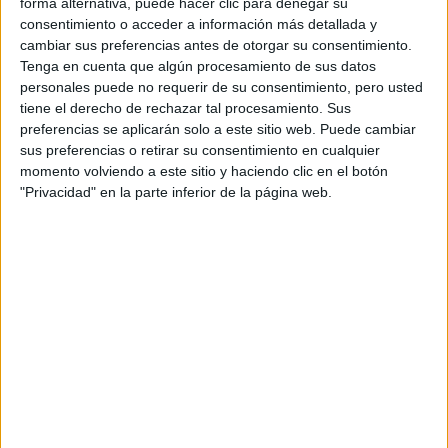
forma alternativa, puede hacer clic para denegar su
Muérdase la lengua para no hacer comentarios indebidos
consentimiento o acceder a información más detallada y
sobre un amigo.
cambiar sus preferencias antes de otorgar su consentimiento.
Tenga en cuenta que algún procesamiento de sus datos
personales puede no requerir de su consentimiento, pero usted
Escorpio
(23 octubre a 21 noviembre)
tiene el derecho de rechazar tal procesamiento. Sus
preferencias se aplicarán solo a este sitio web. Puede cambiar
Tendrá que defender a ultranza alguno de sus proyectos
sus preferencias o retirar su consentimiento en cualquier
de trabajo. En la amistad le conviene tener claro hasta
momento volviendo a este sitio y haciendo clic en el botón
dónde puede llegar y no ceder a presiones. Relaciones
"Privacidad" en la parte inferior de la página web.
familiares muy gratas.
Sagitario
(22 noviembre a 21 diciembre)
Cuídese de algún ambicioso compañero de trabajo y
controle su economía, ya que puede tener grandes gastos
inesperados. Aparecerá una gran oportunidad que no
puede desperdiciar.