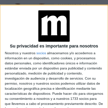
MANIFESTAR LA
TÉCNICA QUE
LOGRA
MATERIALIZAR LOS
DESEOS MÁS
PROFUNDOS
PREDICCIONES PARA
AGOSTO POR LA
Su privacidad es importante para nosotros
ASTRÓLOGA MHONI
VIDENTE: PLANO
Nosotros y nuestros
socios
almacenamos y/o accedemos a
ESPIRITUAL,
información en un dispositivo, como cookies, y procesamos
LABORAL Y
datos personales, como identificadores únicos e información
AMOROSO
estándar enviada por un dispositivo para publicidad y contenido
personalizado, medición de publicidad y contenido,
investigación de audiencia y desarrollo de servicios.
Con su
permiso, nosotros y nuestros socios podemos utilizar datos de
Libra
(23 septiembre a 22 octubre)
localización geográfica precisa e identificación mediante las
características de dispositivos. Puede hacer clic para otorgarnos
su consentimiento a nosotros y a nuestros 1733 socios para
Saber escuchar consejos llenos de sentido común y un
que llevemos a cabo el procesamiento previamente descrito. De
poco de habilidad le ayudarán a salir de un bache laboral.