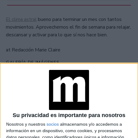
El clima astral
bueno para terminar un mes con tantos
movimientos. Aprovechemos el fin de semana para relajar,
descansar y activar para lo que sí nos hace bien.
at Redacción Marie Claire
GALERÍA DE IMÁGENES
Su privacidad es importante para nosotros
Nosotros y nuestros
socios
almacenamos y/o accedemos a
Accedé a los beneficios para suscriptores
información en un dispositivo, como cookies, y procesamos
datos personales, como identificadores únicos e información