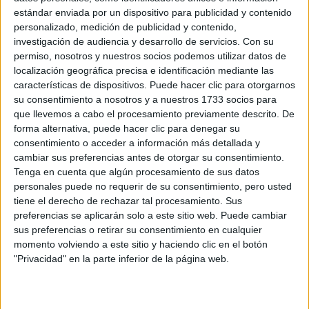
Contenidos exclusivos
estándar enviada por un dispositivo para publicidad y contenido
Sorteos
personalizado, medición de publicidad y contenido,
Descuentos en publicaciones
investigación de audiencia y desarrollo de servicios.
Con su
permiso, nosotros y nuestros socios podemos utilizar datos de
Participación en los eventos organizados por
localización geográfica precisa e identificación mediante las
Editorial Perfil.
características de dispositivos. Puede hacer clic para otorgarnos
su consentimiento a nosotros y a nuestros 1733 socios para
Suscribite ahora
que llevemos a cabo el procesamiento previamente descrito. De
forma alternativa, puede hacer clic para denegar su
consentimiento o acceder a información más detallada y
cambiar sus preferencias antes de otorgar su consentimiento.
COMPARTÍ ESTA NOTA
Tenga en cuenta que algún procesamiento de sus datos
personales puede no requerir de su consentimiento, pero usted
tiene el derecho de rechazar tal procesamiento. Sus
EN ESTA NOTA
preferencias se aplicarán solo a este sitio web. Puede cambiar
sus preferencias o retirar su consentimiento en cualquier
momento volviendo a este sitio y haciendo clic en el botón
PERSONALIDAES:
LUNA DE HOY
TAURO
"Privacidad" en la parte inferior de la página web.
TEMAS:
SIGNOS
ZODIACO
HOROSCOPO
PREDICCIONES