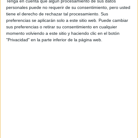
Tenga en cuenta que algún procesamiento de sus datos
personales puede no requerir de su consentimiento, pero usted
tiene el derecho de rechazar tal procesamiento. Sus
Suscribite ahora
preferencias se aplicarán solo a este sitio web. Puede cambiar
sus preferencias o retirar su consentimiento en cualquier
momento volviendo a este sitio y haciendo clic en el botón
"Privacidad" en la parte inferior de la página web.
COMPARTÍ ESTA NOTA
EN ESTA NOTA
PERSONALIDAES:
LUNA DE HOY
SAGITARIO
TEMAS:
SIGNOS
ZODIACO
HOROSCOPO
PREDICCIONES
Comentarios