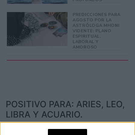
PREDICCIONES PARA
AGOSTO POR LA
ASTRÓLOGA MHONI
VIDENTE: PLANO
ESPIRITUAL,
LABORAL Y
AMOROSO
POSITIVO PARA: ARIES, LEO,
LIBRA Y ACUARIO.
NEGATIVO PARA: GÉMINIS,