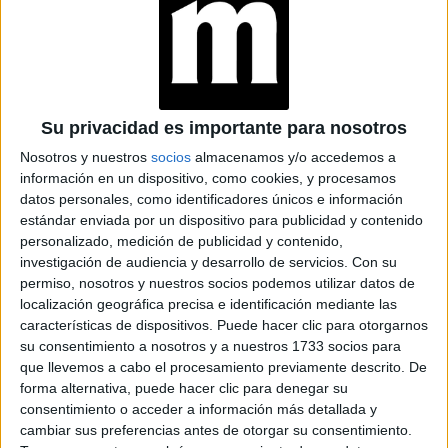
VIRGO Y PISCIS.
at Redacción Marie Claire
GALERÍA DE IMÁGENES
Su privacidad es importante para nosotros
Nosotros y nuestros
socios
almacenamos y/o accedemos a
información en un dispositivo, como cookies, y procesamos
datos personales, como identificadores únicos e información
estándar enviada por un dispositivo para publicidad y contenido
personalizado, medición de publicidad y contenido,
investigación de audiencia y desarrollo de servicios.
Con su
permiso, nosotros y nuestros socios podemos utilizar datos de
Accedé a los beneficios para suscriptores
localización geográfica precisa e identificación mediante las
características de dispositivos. Puede hacer clic para otorgarnos
Contenidos exclusivos
su consentimiento a nosotros y a nuestros 1733 socios para
que llevemos a cabo el procesamiento previamente descrito. De
Sorteos
forma alternativa, puede hacer clic para denegar su
Descuentos en publicaciones
consentimiento o acceder a información más detallada y
Participación en los eventos organizados por
cambiar sus preferencias antes de otorgar su consentimiento.
Editorial Perfil.