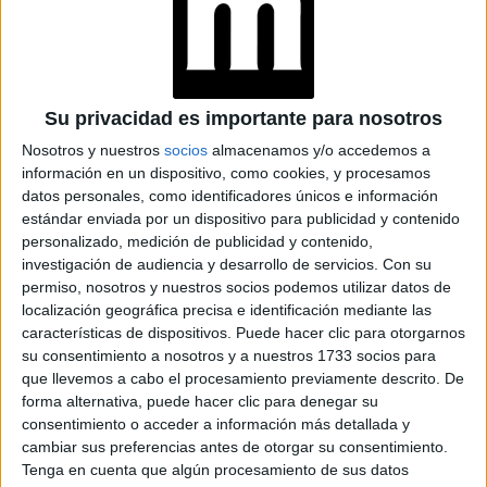
GALERÍA DE IMÁGENES
Su privacidad es importante para nosotros
Nosotros y nuestros
socios
almacenamos y/o accedemos a
información en un dispositivo, como cookies, y procesamos
datos personales, como identificadores únicos e información
estándar enviada por un dispositivo para publicidad y contenido
personalizado, medición de publicidad y contenido,
Accedé a los beneficios para suscriptores
investigación de audiencia y desarrollo de servicios.
Con su
permiso, nosotros y nuestros socios podemos utilizar datos de
Contenidos exclusivos
localización geográfica precisa e identificación mediante las
Sorteos
características de dispositivos. Puede hacer clic para otorgarnos
Descuentos en publicaciones
su consentimiento a nosotros y a nuestros 1733 socios para
Participación en los eventos organizados por
que llevemos a cabo el procesamiento previamente descrito. De
forma alternativa, puede hacer clic para denegar su
Editorial Perfil.
consentimiento o acceder a información más detallada y
cambiar sus preferencias antes de otorgar su consentimiento.
Suscribite ahora
Tenga en cuenta que algún procesamiento de sus datos