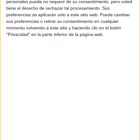
personales puede no requerir de su consentimiento, pero usted
tiene el derecho de rechazar tal procesamiento. Sus
preferencias se aplicarán solo a este sitio web. Puede cambiar
COMPARTÍ ESTA NOTA
sus preferencias o retirar su consentimiento en cualquier
momento volviendo a este sitio y haciendo clic en el botón
"Privacidad" en la parte inferior de la página web.
EN ESTA NOTA
PERSONALIDAES:
LUNA DE HOY
PISCIS
TEMAS:
SIGNOS
ZODIACO
HOROSCOPO
PREDICCIONES
Comentarios