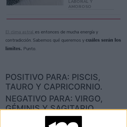
LABORAL Y
AMOROSO
El clima astral
es entonces de mucha energía y
cuáles serán los
contradicción. Sabemos qué queremos y
límites.
Punto.
POSITIVO PARA: PISCIS,
TAURO Y CAPRICORNIO.
NEGATIVO PARA: VIRGO,
GÉMINIS Y SAGITARIO.
at Redacción Marie Claire