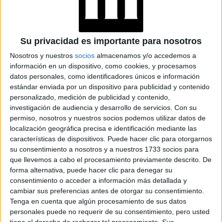
Su privacidad es importante para nosotros
Nosotros y nuestros
socios
almacenamos y/o accedemos a
información en un dispositivo, como cookies, y procesamos
datos personales, como identificadores únicos e información
estándar enviada por un dispositivo para publicidad y contenido
Accedé a los beneficios para suscriptores
personalizado, medición de publicidad y contenido,
investigación de audiencia y desarrollo de servicios.
Con su
Contenidos exclusivos
permiso, nosotros y nuestros socios podemos utilizar datos de
Sorteos
localización geográfica precisa e identificación mediante las
Descuentos en publicaciones
características de dispositivos. Puede hacer clic para otorgarnos
Participación en los eventos organizados por
su consentimiento a nosotros y a nuestros 1733 socios para
Editorial Perfil.
que llevemos a cabo el procesamiento previamente descrito. De
forma alternativa, puede hacer clic para denegar su
consentimiento o acceder a información más detallada y
Suscribite ahora
cambiar sus preferencias antes de otorgar su consentimiento.
Tenga en cuenta que algún procesamiento de sus datos
personales puede no requerir de su consentimiento, pero usted
tiene el derecho de rechazar tal procesamiento. Sus