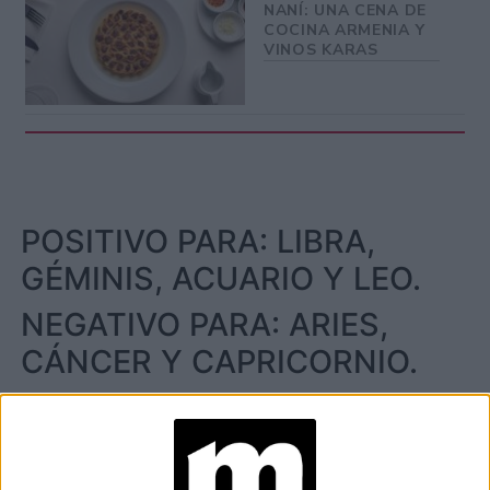
NANÍ: UNA CENA DE
COCINA ARMENIA Y
VINOS KARAS
POSITIVO PARA: LIBRA,
GÉMINIS, ACUARIO Y LEO.
NEGATIVO PARA: ARIES,
CÁNCER Y CAPRICORNIO.
at Redacción Marie Claire
GALERÍA DE IMÁGENES