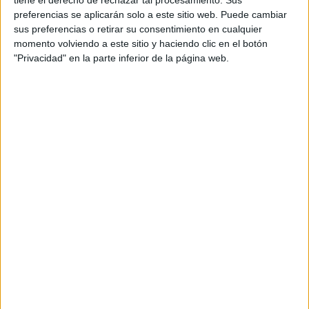
COMPARTÍ ESTA NOTA
preferencias se aplicarán solo a este sitio web. Puede cambiar
sus preferencias o retirar su consentimiento en cualquier
momento volviendo a este sitio y haciendo clic en el botón
EN ESTA NOTA
"Privacidad" en la parte inferior de la página web.
PERSONALIDAES:
LUNA DE HOY
LIBRA
TEMAS:
SIGNOS
ZODIACO
HOROSCOPO
PREDICCIONES
Comentarios