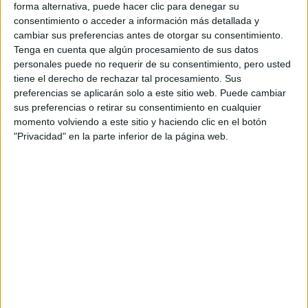
Descuentos en publicaciones
forma alternativa, puede hacer clic para denegar su
Participación en los eventos organizados por
consentimiento o acceder a información más detallada y
cambiar sus preferencias antes de otorgar su consentimiento.
Editorial Perfil.
Tenga en cuenta que algún procesamiento de sus datos
personales puede no requerir de su consentimiento, pero usted
Suscribite ahora
tiene el derecho de rechazar tal procesamiento. Sus
preferencias se aplicarán solo a este sitio web. Puede cambiar
sus preferencias o retirar su consentimiento en cualquier
momento volviendo a este sitio y haciendo clic en el botón
COMPARTÍ ESTA NOTA
"Privacidad" en la parte inferior de la página web.
EN ESTA NOTA
PERSONALIDAES:
LUNA HOY
LEO
TEMAS:
HOROSCOPO
SIGNO
ASTROLOGIA
Comentarios