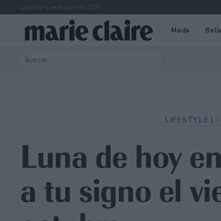
Saturday 8 de August de 2026
Moda
Bell
LIFESTYLE |
0
Luna de hoy en 
a tu signo el v