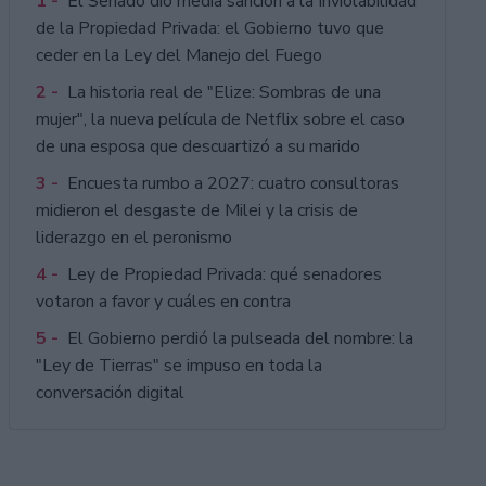
1 -
El Senado dio media sanción a la Inviolabilidad
de la Propiedad Privada: el Gobierno tuvo que
ceder en la Ley del Manejo del Fuego
2 -
La historia real de "Elize: Sombras de una
mujer", la nueva película de Netflix sobre el caso
de una esposa que descuartizó a su marido
3 -
Encuesta rumbo a 2027: cuatro consultoras
midieron el desgaste de Milei y la crisis de
liderazgo en el peronismo
4 -
Ley de Propiedad Privada: qué senadores
votaron a favor y cuáles en contra
5 -
El Gobierno perdió la pulseada del nombre: la
"Ley de Tierras" se impuso en toda la
conversación digital