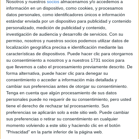
Nosotros y nuestros
socios
almacenamos y/o accedemos a
Participación en los eventos organizados por
información en un dispositivo, como cookies, y procesamos
Editorial Perfil.
datos personales, como identificadores únicos e información
estándar enviada por un dispositivo para publicidad y contenido
personalizado, medición de publicidad y contenido,
Suscribite ahora
investigación de audiencia y desarrollo de servicios.
Con su
permiso, nosotros y nuestros socios podemos utilizar datos de
localización geográfica precisa e identificación mediante las
características de dispositivos. Puede hacer clic para otorgarnos
COMPARTÍ ESTA NOTA
su consentimiento a nosotros y a nuestros 1731 socios para
que llevemos a cabo el procesamiento previamente descrito. De
forma alternativa, puede hacer clic para denegar su
EN ESTA NOTA
consentimiento o acceder a información más detallada y
cambiar sus preferencias antes de otorgar su consentimiento.
PERSONALIDAES:
LUNA DE HOY
GEMINIS
Tenga en cuenta que algún procesamiento de sus datos
personales puede no requerir de su consentimiento, pero usted
TEMAS:
SIGNOS
ZODIACO
HOROSCOPO
tiene el derecho de rechazar tal procesamiento. Sus
preferencias se aplicarán solo a este sitio web. Puede cambiar
PREDICCIONES
sus preferencias o retirar su consentimiento en cualquier
momento volviendo a este sitio y haciendo clic en el botón
"Privacidad" en la parte inferior de la página web.
Comentarios