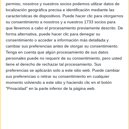
permiso, nosotros y nuestros socios podemos utilizar datos de
Accedé a los beneficios para suscriptores
localización geográfica precisa e identificación mediante las
características de dispositivos. Puede hacer clic para otorgarnos
Contenidos exclusivos
su consentimiento a nosotros y a nuestros 1733 socios para
Sorteos
que llevemos a cabo el procesamiento previamente descrito. De
Descuentos en publicaciones
forma alternativa, puede hacer clic para denegar su
Participación en los eventos organizados por
consentimiento o acceder a información más detallada y
cambiar sus preferencias antes de otorgar su consentimiento.
Editorial Perfil.
Tenga en cuenta que algún procesamiento de sus datos
personales puede no requerir de su consentimiento, pero usted
Suscribite ahora
tiene el derecho de rechazar tal procesamiento. Sus
preferencias se aplicarán solo a este sitio web. Puede cambiar
sus preferencias o retirar su consentimiento en cualquier
momento volviendo a este sitio y haciendo clic en el botón
COMPARTÍ ESTA NOTA
"Privacidad" en la parte inferior de la página web.
EN ESTA NOTA
PERSONALIDAES:
LUNA DE HOY
CAPRICORNIO