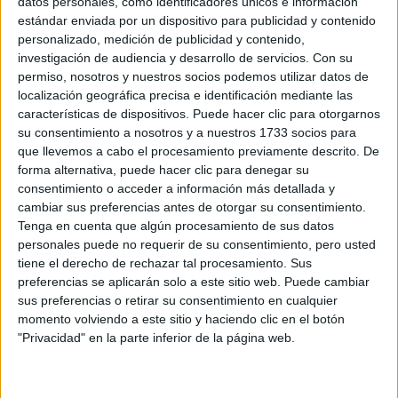
datos personales, como identificadores únicos e información
estándar enviada por un dispositivo para publicidad y contenido
personalizado, medición de publicidad y contenido,
investigación de audiencia y desarrollo de servicios.
Con su
permiso, nosotros y nuestros socios podemos utilizar datos de
Accedé a los beneficios para suscriptores
localización geográfica precisa e identificación mediante las
características de dispositivos. Puede hacer clic para otorgarnos
Contenidos exclusivos
su consentimiento a nosotros y a nuestros 1733 socios para
Sorteos
que llevemos a cabo el procesamiento previamente descrito. De
Descuentos en publicaciones
forma alternativa, puede hacer clic para denegar su
Participación en los eventos organizados por
consentimiento o acceder a información más detallada y
Editorial Perfil.
cambiar sus preferencias antes de otorgar su consentimiento.
Tenga en cuenta que algún procesamiento de sus datos
personales puede no requerir de su consentimiento, pero usted
Suscribite ahora
tiene el derecho de rechazar tal procesamiento. Sus
preferencias se aplicarán solo a este sitio web. Puede cambiar
sus preferencias o retirar su consentimiento en cualquier
momento volviendo a este sitio y haciendo clic en el botón
COMPARTÍ ESTA NOTA
"Privacidad" en la parte inferior de la página web.
EN ESTA NOTA