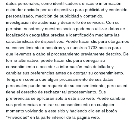
Accedé a los beneficios para suscriptores
datos personales, como identificadores únicos e información
estándar enviada por un dispositivo para publicidad y contenido
Contenidos exclusivos
personalizado, medición de publicidad y contenido,
Sorteos
investigación de audiencia y desarrollo de servicios.
Con su
Descuentos en publicaciones
permiso, nosotros y nuestros socios podemos utilizar datos de
Participación en los eventos organizados por
localización geográfica precisa e identificación mediante las
Editorial Perfil.
características de dispositivos. Puede hacer clic para otorgarnos
su consentimiento a nosotros y a nuestros 1733 socios para
que llevemos a cabo el procesamiento previamente descrito. De
Suscribite ahora
forma alternativa, puede hacer clic para denegar su
consentimiento o acceder a información más detallada y
cambiar sus preferencias antes de otorgar su consentimiento.
Tenga en cuenta que algún procesamiento de sus datos
COMPARTÍ ESTA NOTA
personales puede no requerir de su consentimiento, pero usted
tiene el derecho de rechazar tal procesamiento. Sus
preferencias se aplicarán solo a este sitio web. Puede cambiar
EN ESTA NOTA
sus preferencias o retirar su consentimiento en cualquier
momento volviendo a este sitio y haciendo clic en el botón
PERSONALIDAES:
LUNA DE HOY
CÁNCER
"Privacidad" en la parte inferior de la página web.
TEMAS:
SIGNOS
ZODIACO
HOROSCOPO