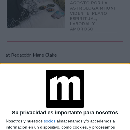
AGOSTO POR LA
ASTRÓLOGA MHONI
VIDENTE: PLANO
ESPIRITUAL,
LABORAL Y
AMOROSO
at Redacción Marie Claire
GALERÍA DE IMÁGENES
Su privacidad es importante para nosotros
Nosotros y nuestros
socios
almacenamos y/o accedemos a
información en un dispositivo, como cookies, y procesamos