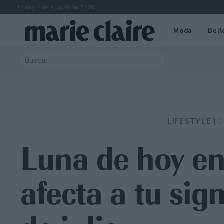
Friday 7 de August de 2026
Moda
Bell
LIFESTYLE |
0
Luna de hoy en 
afecta a tu sig