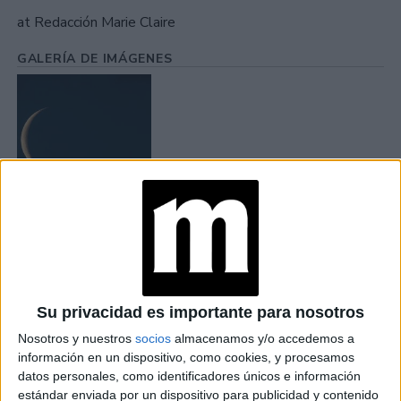
at Redacción Marie Claire
GALERÍA DE IMÁGENES
Accedé a los beneficios para suscriptores
Contenidos exclusivos
Sorteos
Su privacidad es importante para nosotros
Descuentos en publicaciones
Nosotros y nuestros
socios
almacenamos y/o accedemos a
Participación en los eventos organizados por
información en un dispositivo, como cookies, y procesamos
Editorial Perfil.
datos personales, como identificadores únicos e información
estándar enviada por un dispositivo para publicidad y contenido