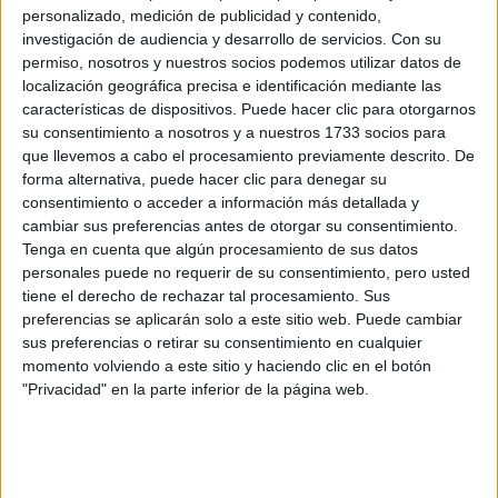
personalizado, medición de publicidad y contenido,
Suscribite ahora
investigación de audiencia y desarrollo de servicios.
Con su
permiso, nosotros y nuestros socios podemos utilizar datos de
localización geográfica precisa e identificación mediante las
características de dispositivos. Puede hacer clic para otorgarnos
COMPARTÍ ESTA NOTA
su consentimiento a nosotros y a nuestros 1733 socios para
que llevemos a cabo el procesamiento previamente descrito. De
forma alternativa, puede hacer clic para denegar su
EN ESTA NOTA
consentimiento o acceder a información más detallada y
cambiar sus preferencias antes de otorgar su consentimiento.
PERSONALIDAES:
LUNA DE HOY
ACUARIO
Tenga en cuenta que algún procesamiento de sus datos
personales puede no requerir de su consentimiento, pero usted
tiene el derecho de rechazar tal procesamiento. Sus
TEMAS:
SIGNOS
ZODIACO
HOROSCOPO
preferencias se aplicarán solo a este sitio web. Puede cambiar
PREDICCIONES
sus preferencias o retirar su consentimiento en cualquier
momento volviendo a este sitio y haciendo clic en el botón
"Privacidad" en la parte inferior de la página web.
Comentarios