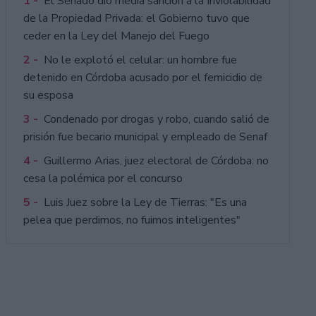
1 -
El Senado dio media sanción a la Inviolabilidad
de la Propiedad Privada: el Gobierno tuvo que
ceder en la Ley del Manejo del Fuego
2 -
No le explotó el celular: un hombre fue
detenido en Córdoba acusado por el femicidio de
su esposa
3 -
Condenado por drogas y robo, cuando salió de
prisión fue becario municipal y empleado de Senaf
4 -
Guillermo Arias, juez electoral de Córdoba: no
cesa la polémica por el concurso
5 -
Luis Juez sobre la Ley de Tierras: "Es una
pelea que perdimos, no fuimos inteligentes"