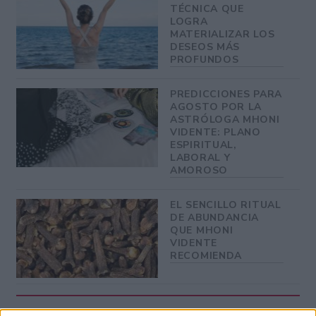
TÉCNICA QUE
LOGRA
MATERIALIZAR LOS
DESEOS MÁS
PROFUNDOS
PREDICCIONES PARA
AGOSTO POR LA
ASTRÓLOGA MHONI
VIDENTE: PLANO
ESPIRITUAL,
LABORAL Y
AMOROSO
EL SENCILLO RITUAL
DE ABUNDANCIA
QUE MHONI
VIDENTE
RECOMIENDA