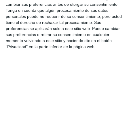
cambiar sus preferencias antes de otorgar su consentimiento.
Tenga en cuenta que algún procesamiento de sus datos
personales puede no requerir de su consentimiento, pero usted
tiene el derecho de rechazar tal procesamiento. Sus
preferencias se aplicarán solo a este sitio web. Puede cambiar
sus preferencias o retirar su consentimiento en cualquier
momento volviendo a este sitio y haciendo clic en el botón
"Privacidad" en la parte inferior de la página web.
KOSELIG, EL MÉTODO QUE REDUCE EL ESTRÉS Y TE HACE VIVIR
MÁS
“koosh-lee”, su definición más cercana en inglés es
la palabra “cozy”, que en español significa
acogedor. Se trata de incorporar hábitos que se
centran en vos para mantenerte equilibrado, sano y
feliz,
vida más activa
el koselig busca que llevemos una