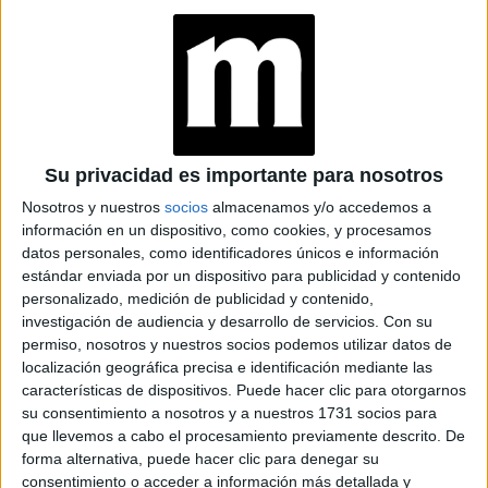
El hygge danés se pronuncia Hoo-gah (hu-ga en español),
“lo acogedor”
se traduce como
y fue el primero en
aparecer en el siglo 19, aunque en realidad es muy amplio,
se vincula más a prácticas que se tendrían que
llevar a cabo durante el invierno, ya que los daneses
durante este periodo solamente cuentan con 4
Su privacidad es importante para nosotros
horas de sol al día y las temperaturas están por los
Nosotros y nuestros
socios
almacenamos y/o accedemos a
información en un dispositivo, como cookies, y procesamos
0º C
, pero no debieran ser acciones sólo de esta
datos personales, como identificadores únicos e información
. El hygge entonces trata de modificar el
temporada
estándar enviada por un dispositivo para publicidad y contenido
personalizado, medición de publicidad y contenido,
ambiente externo para generar un bienestar interno
investigación de audiencia y desarrollo de servicios.
Con su
gracias a la calidez, la comodidad y la seguridad.
permiso, nosotros y nuestros socios podemos utilizar datos de
localización geográfica precisa e identificación mediante las
características de dispositivos. Puede hacer clic para otorgarnos
Te explicamos qué es el koselig
su consentimiento a nosotros y a nuestros 1731 socios para
que llevemos a cabo el procesamiento previamente descrito. De
forma alternativa, puede hacer clic para denegar su
consentimiento o acceder a información más detallada y