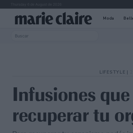
Thursday 6 de August de 2026
Moda
Bell
LIFESTYLE |
2
Infusiones que
recuperar tu o