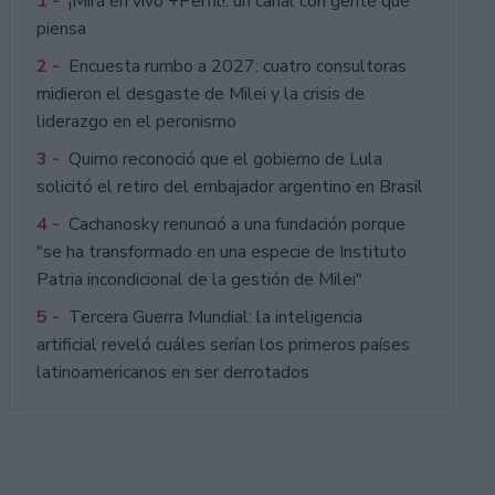
1 -
¡Mirá en vivo +Perfil!: un canal con gente que
piensa
2 -
Encuesta rumbo a 2027: cuatro consultoras
midieron el desgaste de Milei y la crisis de
liderazgo en el peronismo
3 -
Quirno reconoció que el gobierno de Lula
solicitó el retiro del embajador argentino en Brasil
4 -
Cachanosky renunció a una fundación porque
"se ha transformado en una especie de Instituto
Patria incondicional de la gestión de Milei"
5 -
Tercera Guerra Mundial: la inteligencia
artificial reveló cuáles serían los primeros países
latinoamericanos en ser derrotados